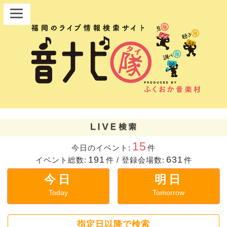
15
今日のイベント:
件
191
631
イベント総数:
件
/
登録会場数:
件
今日
明日
Today
Tomorrow
指定日以降で検索