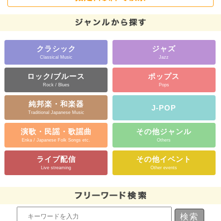
クラシック
ジャズ
Classical Music
Jazz
ロック/ブルース
ポップス
Rock / Blues
Pops
純邦楽・和楽器
J-POP
Traditional Japanese Music
演歌・民謡・歌謡曲
その他ジャンル
Enka / Japanese Folk Songs etc.
Others
ライブ配信
その他イベント
Live streaming
Other events