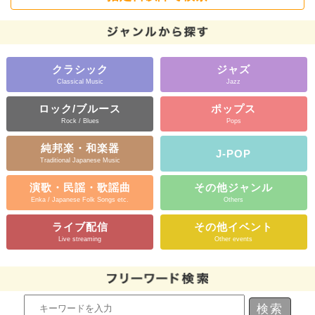
クラシック
ジャズ
Classical Music
Jazz
ロック/ブルース
ポップス
Rock / Blues
Pops
純邦楽・和楽器
J-POP
Traditional Japanese Music
演歌・民謡・歌謡曲
その他ジャンル
Enka / Japanese Folk Songs etc.
Others
ライブ配信
その他イベント
Live streaming
Other events