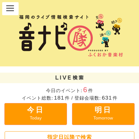
6
今日のイベント:
件
181
631
イベント総数:
件
/
登録会場数:
件
今日
明日
Today
Tomorrow
指定日以降で検索