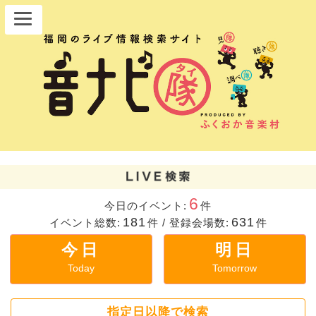
6
今日のイベント:
件
181
631
イベント総数:
件
/
登録会場数:
件
今日
明日
Today
Tomorrow
指定日以降で検索