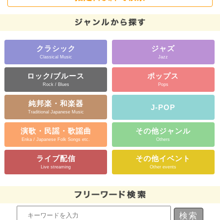
クラシック
ジャズ
Classical Music
Jazz
ロック/ブルース
ポップス
Rock / Blues
Pops
純邦楽・和楽器
J-POP
Traditional Japanese Music
演歌・民謡・歌謡曲
その他ジャンル
Enka / Japanese Folk Songs etc.
Others
ライブ配信
その他イベント
Live streaming
Other events