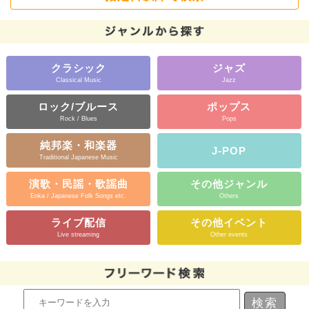
クラシック
ジャズ
Classical Music
Jazz
ロック/ブルース
ポップス
Rock / Blues
Pops
純邦楽・和楽器
J-POP
Traditional Japanese Music
演歌・民謡・歌謡曲
その他ジャンル
Enka / Japanese Folk Songs etc.
Others
ライブ配信
その他イベント
Live streaming
Other events