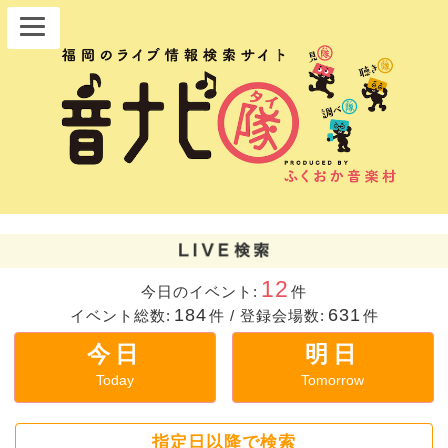
12
今日のイベント:
件
184
631
イベント総数:
件
/
登録会場数:
件
今日
明日
Today
Tomorrow
指定日以降で検索