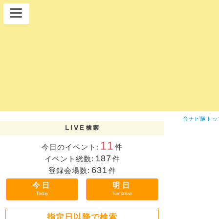
音ナビ隊トッ
11
今日のイベント:
件
187
イベント総数:
件
631
登録会場数:
件
今日
明日
Today
Tomorrow
指定日以降で検索