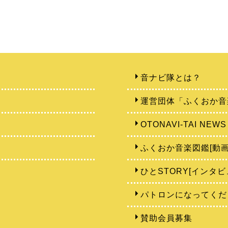
音ナビ隊とは？
運営団体「ふくおか音
OTONAVI-TAI NEWS
ふくおか音楽図鑑[動画
ひとSTORY[インタビ
パトロンになってくだ
賛助会員募集