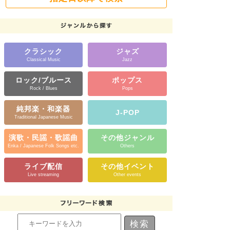
クラシック
ジャズ
Classical Music
Jazz
ロック/ブルース
ポップス
Rock / Blues
Pops
純邦楽・和楽器
J-POP
Traditional Japanese Music
演歌・民謡・歌謡曲
その他ジャンル
Enka / Japanese Folk Songs etc.
Others
ライブ配信
その他イベント
Live streaming
Other events