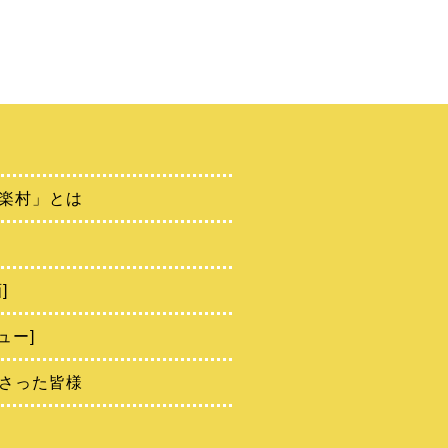
楽村」とは
]
ュー]
さった皆様