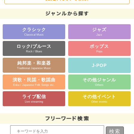
クラシック
ジャズ
Classical Music
Jazz
ロック/ブルース
ポップス
Rock / Blues
Pops
純邦楽・和楽器
J-POP
Traditional Japanese Music
演歌・民謡・歌謡曲
その他ジャンル
Enka / Japanese Folk Songs etc.
Others
ライブ配信
その他イベント
Live streaming
Other events