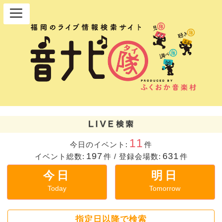
11
今日のイベント:
件
197
631
イベント総数:
件
/
登録会場数:
件
今日
明日
Today
Tomorrow
指定日以降で検索