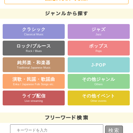
クラシック
ジャズ
Classical Music
Jazz
ロック/ブルース
ポップス
Rock / Blues
Pops
純邦楽・和楽器
J-POP
Traditional Japanese Music
演歌・民謡・歌謡曲
その他ジャンル
Enka / Japanese Folk Songs etc.
Others
ライブ配信
その他イベント
Live streaming
Other events