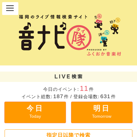
11
今日のイベント:
件
187
631
イベント総数:
件
/
登録会場数:
件
今日
明日
Today
Tomorrow
指定日以降で検索