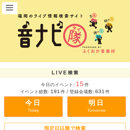
15
今日のイベント:
件
191
631
イベント総数:
件
/
登録会場数:
件
今日
明日
Today
Tomorrow
指定日以降で検索