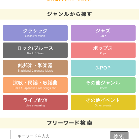
クラシック
ジャズ
Classical Music
Jazz
ロック/ブルース
ポップス
Rock / Blues
Pops
純邦楽・和楽器
J-POP
Traditional Japanese Music
演歌・民謡・歌謡曲
その他ジャンル
Enka / Japanese Folk Songs etc.
Others
ライブ配信
その他イベント
Live streaming
Other events