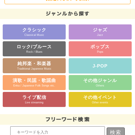
クラシック
ジャズ
Classical Music
Jazz
ロック/ブルース
ポップス
Rock / Blues
Pops
純邦楽・和楽器
J-POP
Traditional Japanese Music
演歌・民謡・歌謡曲
その他ジャンル
Enka / Japanese Folk Songs etc.
Others
ライブ配信
その他イベント
Live streaming
Other events