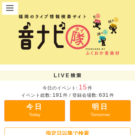
15
今日のイベント:
件
191
631
イベント総数:
件
/
登録会場数:
件
今日
明日
Today
Tomorrow
指定日以降で検索