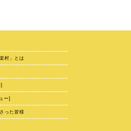
楽村」とは
]
ュー]
さった皆様