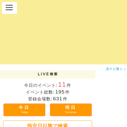
音ナビ隊トッ
11
今日のイベント:
件
195
イベント総数:
件
631
登録会場数:
件
今日
明日
Today
Tomorrow
指定日以降で検索