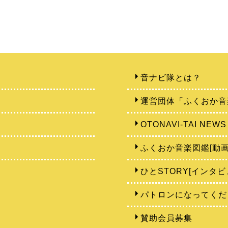
音ナビ隊とは？
運営団体「ふくおか音
OTONAVI-TAI NEWS
ふくおか音楽図鑑[動画
ひとSTORY[インタビ
パトロンになってくだ
賛助会員募集