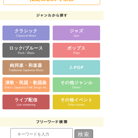
クラシック
ジャズ
Classical Music
Jazz
ロック/ブルース
ポップス
Rock / Blues
Pops
純邦楽・和楽器
J-POP
Traditional Japanese Music
演歌・民謡・歌謡曲
その他ジャンル
Enka / Japanese Folk Songs etc.
Others
ライブ配信
その他イベント
Live streaming
Other events