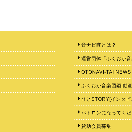
音ナビ隊とは？
運営団体「ふくおか音
OTONAVI-TAI NEWS
ふくおか音楽図鑑[動画
ひとSTORY[インタビ
パトロンになってくだ
賛助会員募集