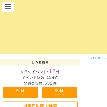
音ナビ隊トッ
12
今日のイベント:
件
184
イベント総数:
件
631
登録会場数:
件
今日
明日
Today
Tomorrow
指定日以降で検索