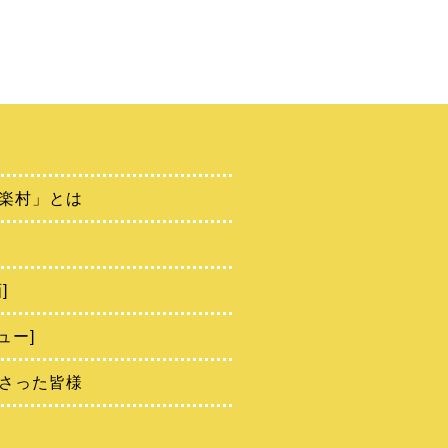
楽村」とは
]
ュー]
さった皆様