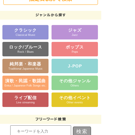
クラシック
ジャズ
Classical Music
Jazz
ロック/ブルース
ポップス
Rock / Blues
Pops
純邦楽・和楽器
J-POP
Traditional Japanese Music
演歌・民謡・歌謡曲
その他ジャンル
Enka / Japanese Folk Songs etc.
Others
ライブ配信
その他イベント
Live streaming
Other events