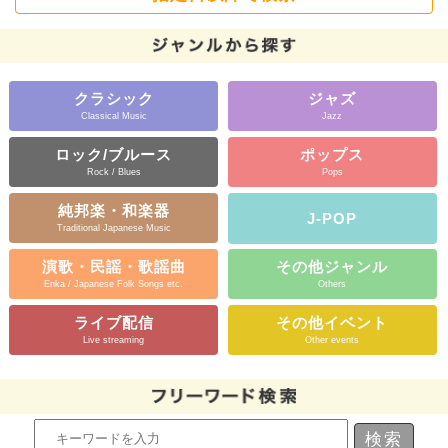
クラシック
ジャズ
Classical Music
Jazz
ロック/ブルース
ポップス
Rock / Blues
Pops
純邦楽・和楽器
J-POP
Traditional Japanese Music
演歌・民謡・歌謡曲
その他ジャンル
Enka / Japanese Folk Songs etc.
Others
ライブ配信
その他イベント
Live streaming
Other events