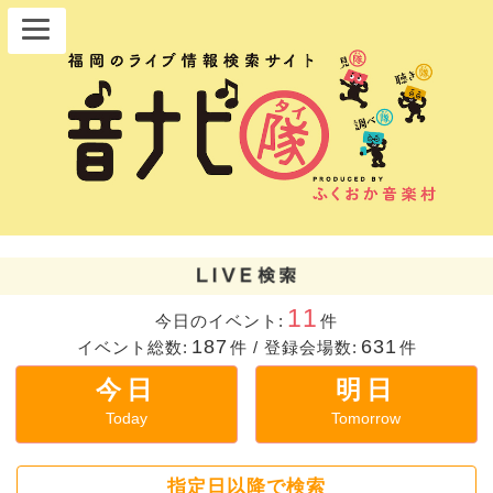
11
今日のイベント:
件
187
631
イベント総数:
件
/
登録会場数:
件
今日
明日
Today
Tomorrow
指定日以降で検索