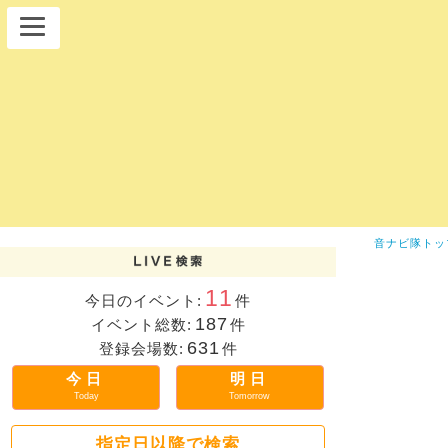
音ナビ隊トッ
11
今日のイベント:
件
187
イベント総数:
件
631
登録会場数:
件
今日
明日
Today
Tomorrow
指定日以降で検索