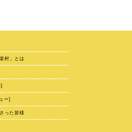
楽村」とは
]
ュー]
さった皆様