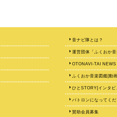
音ナビ隊とは？
運営団体「ふくおか音
OTONAVI-TAI NEWS
ふくおか音楽図鑑[動画
ひとSTORY[インタビ
パトロンになってくだ
賛助会員募集