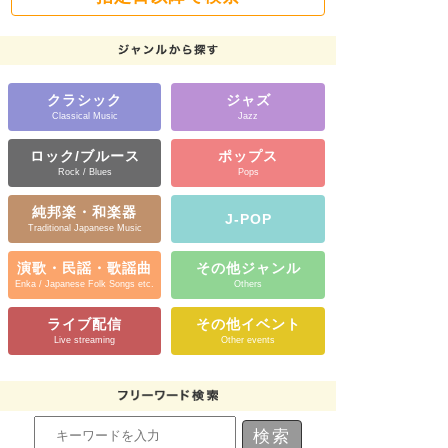
クラシック
ジャズ
Classical Music
Jazz
ロック/ブルース
ポップス
Rock / Blues
Pops
純邦楽・和楽器
J-POP
Traditional Japanese Music
演歌・民謡・歌謡曲
その他ジャンル
Enka / Japanese Folk Songs etc.
Others
ライブ配信
その他イベント
Live streaming
Other events