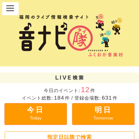
12
今日のイベント:
件
184
631
イベント総数:
件
/
登録会場数:
件
今日
明日
Today
Tomorrow
指定日以降で検索