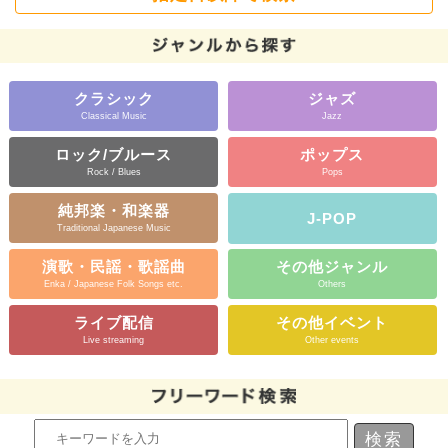
クラシック
ジャズ
Classical Music
Jazz
ロック/ブルース
ポップス
Rock / Blues
Pops
純邦楽・和楽器
J-POP
Traditional Japanese Music
演歌・民謡・歌謡曲
その他ジャンル
Enka / Japanese Folk Songs etc.
Others
ライブ配信
その他イベント
Live streaming
Other events