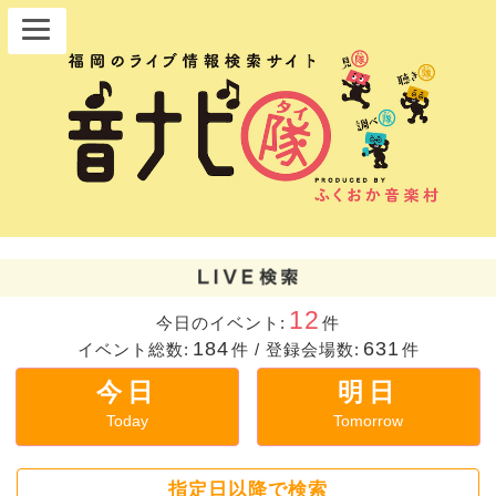
12
今日のイベント:
件
184
631
イベント総数:
件
/
登録会場数:
件
今日
明日
Today
Tomorrow
指定日以降で検索