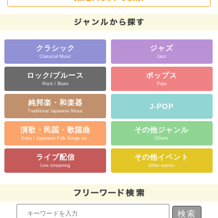
クラシック
ジャズ
Classical Music
Jazz
ロック/ブルース
ポップス
Rock / Blues
Pops
純邦楽・和楽器
J-POP
Traditional Japanese Music
演歌・民謡・歌謡曲
その他ジャンル
Enka / Japanese Folk Songs etc.
Others
ライブ配信
その他イベント
Live streaming
Other events