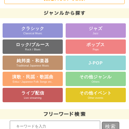
クラシック
ジャズ
Classical Music
Jazz
ロック/ブルース
ポップス
Rock / Blues
Pops
純邦楽・和楽器
J-POP
Traditional Japanese Music
演歌・民謡・歌謡曲
その他ジャンル
Enka / Japanese Folk Songs etc.
Others
ライブ配信
その他イベント
Live streaming
Other events