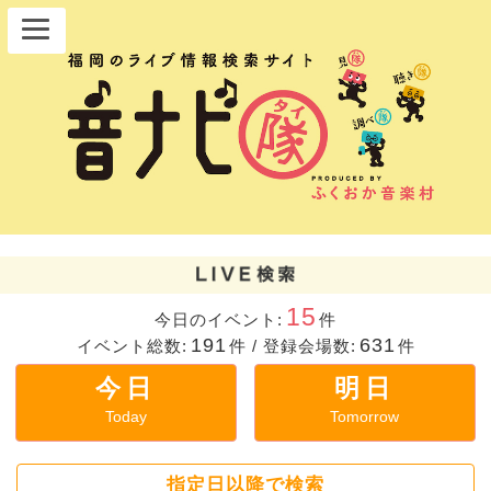
15
今日のイベント:
件
191
631
イベント総数:
件
/
登録会場数:
件
今日
明日
Today
Tomorrow
指定日以降で検索