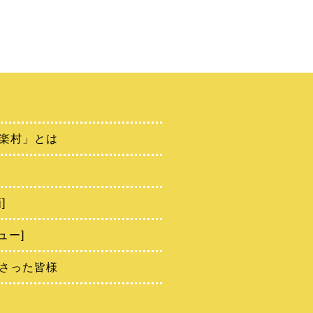
楽村」とは
]
ュー]
さった皆様