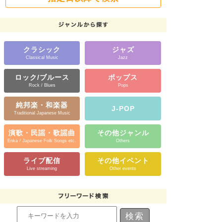
クラシック
ジャズ
Classical Music
Jazz
ロック/ブルース
ポップス
Rock / Blues
Pops
純邦楽・和楽器
J-POP
Traditional Japanese Music
演歌・民謡・歌謡曲
その他ジャンル
Enka / Japanese Folk Songs etc.
Others
ライブ配信
その他イベント
Live streaming
Other events