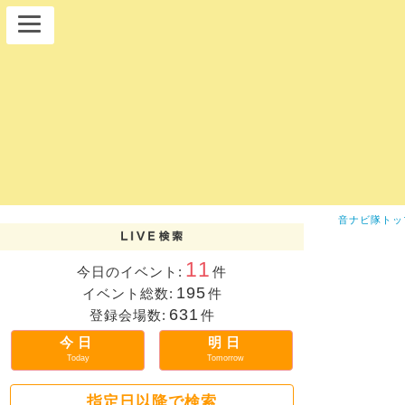
音ナビ隊トッ
11
今日のイベント:
件
195
イベント総数:
件
631
登録会場数:
件
今日
明日
Today
Tomorrow
指定日以降で検索