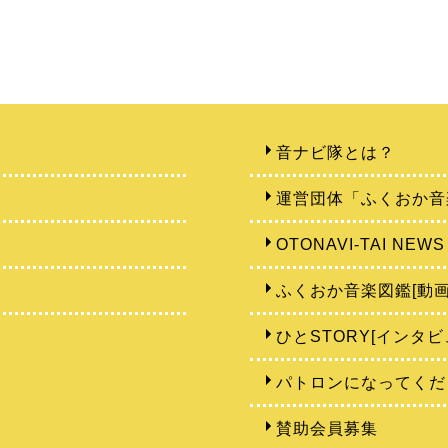
音ナビ隊とは？
運営団体「ふくおか音
OTONAVI-TAI NEWS
ふくおか音楽図鑑[動画
ひとSTORY[インタビ
パトロンになってくだ
賛助会員募集