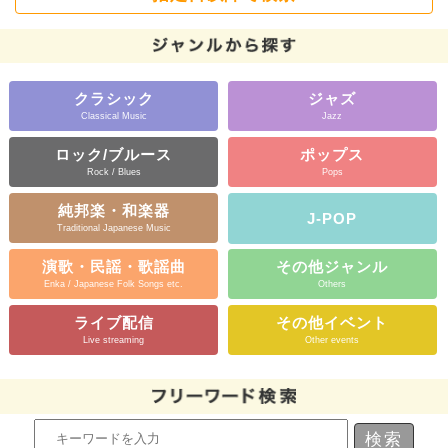
クラシック
ジャズ
Classical Music
Jazz
ロック/ブルース
ポップス
Rock / Blues
Pops
純邦楽・和楽器
J-POP
Traditional Japanese Music
演歌・民謡・歌謡曲
その他ジャンル
Enka / Japanese Folk Songs etc.
Others
ライブ配信
その他イベント
Live streaming
Other events