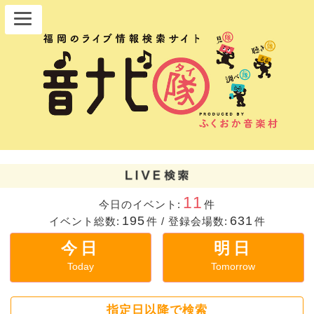
11
今日のイベント:
件
195
631
イベント総数:
件
/
登録会場数:
件
今日
明日
Today
Tomorrow
指定日以降で検索