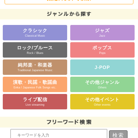
クラシック
ジャズ
Classical Music
Jazz
ロック/ブルース
ポップス
Rock / Blues
Pops
純邦楽・和楽器
J-POP
Traditional Japanese Music
演歌・民謡・歌謡曲
その他ジャンル
Enka / Japanese Folk Songs etc.
Others
ライブ配信
その他イベント
Live streaming
Other events