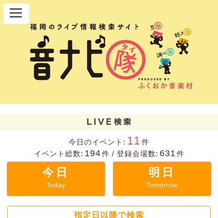
11
今日のイベント:
件
194
631
イベント総数:
件
/
登録会場数:
件
今日
明日
Today
Tomorrow
指定日以降で検索