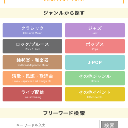
クラシック
ジャズ
Classical Music
Jazz
ロック/ブルース
ポップス
Rock / Blues
Pops
純邦楽・和楽器
J-POP
Traditional Japanese Music
演歌・民謡・歌謡曲
その他ジャンル
Enka / Japanese Folk Songs etc.
Others
ライブ配信
その他イベント
Live streaming
Other events