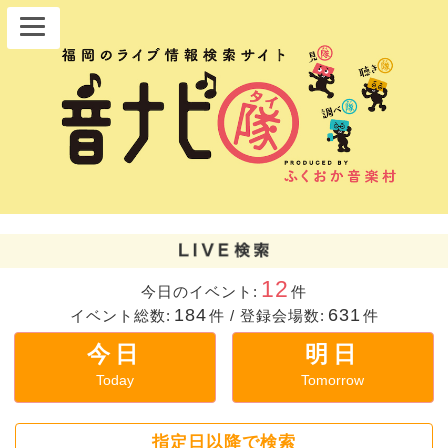
12
今日のイベント:
件
184
631
イベント総数:
件
/
登録会場数:
件
今日
明日
Today
Tomorrow
指定日以降で検索