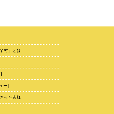
楽村」とは
]
ュー]
さった皆様