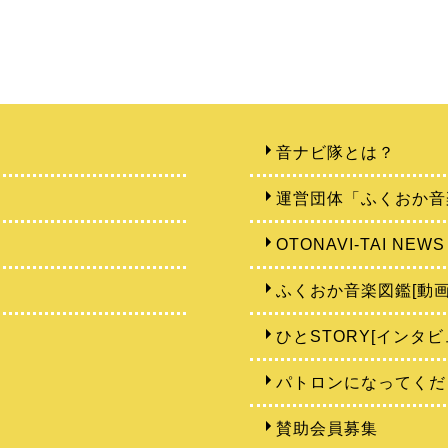
音ナビ隊とは？
運営団体「ふくおか音
OTONAVI-TAI NEWS
ふくおか音楽図鑑[動画
ひとSTORY[インタビ
パトロンになってくだ
賛助会員募集