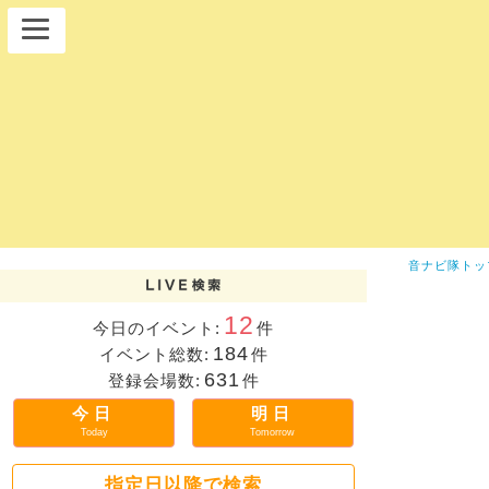
音ナビ隊トッ
12
今日のイベント:
件
184
イベント総数:
件
631
登録会場数:
件
今日
明日
Today
Tomorrow
指定日以降で検索