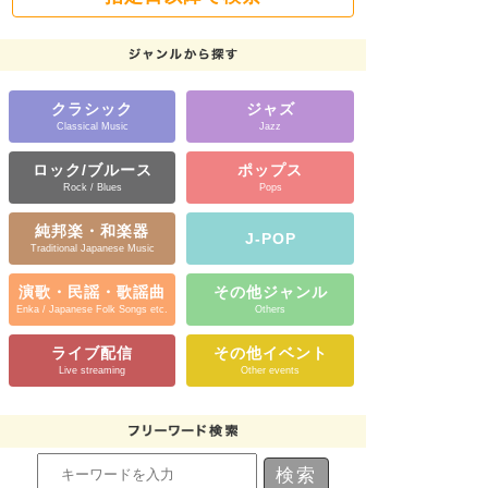
クラシック
ジャズ
Classical Music
Jazz
ロック/ブルース
ポップス
Rock / Blues
Pops
純邦楽・和楽器
J-POP
Traditional Japanese Music
演歌・民謡・歌謡曲
その他ジャンル
Enka / Japanese Folk Songs etc.
Others
ライブ配信
その他イベント
Live streaming
Other events