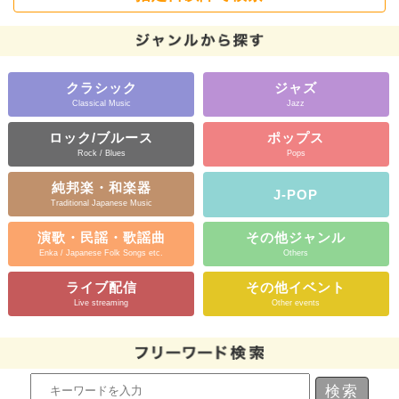
クラシック
ジャズ
Classical Music
Jazz
ロック/ブルース
ポップス
Rock / Blues
Pops
純邦楽・和楽器
J-POP
Traditional Japanese Music
演歌・民謡・歌謡曲
その他ジャンル
Enka / Japanese Folk Songs etc.
Others
ライブ配信
その他イベント
Live streaming
Other events