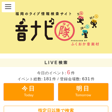
6
今日のイベント:
件
181
631
イベント総数:
件
/
登録会場数:
件
今日
明日
Today
Tomorrow
指定日以降で検索