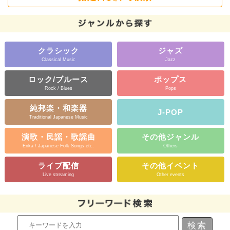
クラシック
ジャズ
Classical Music
Jazz
ロック/ブルース
ポップス
Rock / Blues
Pops
純邦楽・和楽器
J-POP
Traditional Japanese Music
演歌・民謡・歌謡曲
その他ジャンル
Enka / Japanese Folk Songs etc.
Others
ライブ配信
その他イベント
Live streaming
Other events