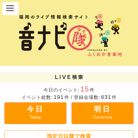
15
今日のイベント:
件
191
631
イベント総数:
件
/
登録会場数:
件
今日
明日
Today
Tomorrow
指定日以降で検索