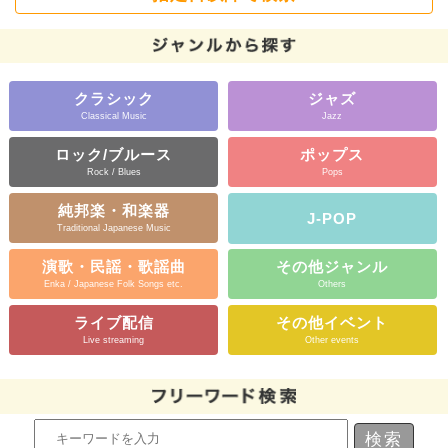
クラシック
ジャズ
Classical Music
Jazz
ロック/ブルース
ポップス
Rock / Blues
Pops
純邦楽・和楽器
J-POP
Traditional Japanese Music
演歌・民謡・歌謡曲
その他ジャンル
Enka / Japanese Folk Songs etc.
Others
ライブ配信
その他イベント
Live streaming
Other events