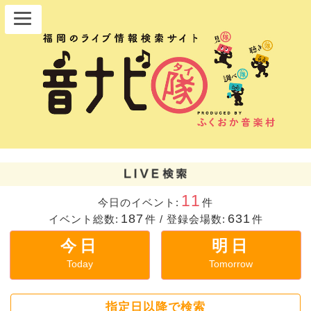
11
今日のイベント:
件
187
631
イベント総数:
件
/
登録会場数:
件
今日
明日
Today
Tomorrow
指定日以降で検索