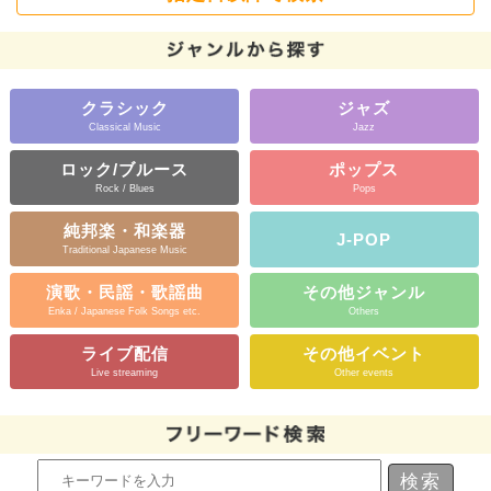
クラシック
ジャズ
Classical Music
Jazz
ロック/ブルース
ポップス
Rock / Blues
Pops
純邦楽・和楽器
J-POP
Traditional Japanese Music
演歌・民謡・歌謡曲
その他ジャンル
Enka / Japanese Folk Songs etc.
Others
ライブ配信
その他イベント
Live streaming
Other events