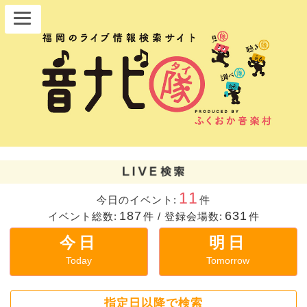
11
今日のイベント:
件
187
631
イベント総数:
件
/
登録会場数:
件
今日
明日
Today
Tomorrow
指定日以降で検索