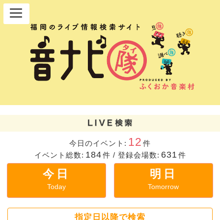
12
今日のイベント:
件
184
631
イベント総数:
件
/
登録会場数:
件
今日
明日
Today
Tomorrow
指定日以降で検索