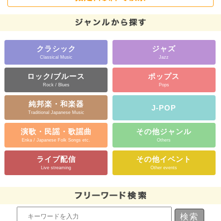
クラシック
ジャズ
Classical Music
Jazz
ロック/ブルース
ポップス
Rock / Blues
Pops
純邦楽・和楽器
J-POP
Traditional Japanese Music
演歌・民謡・歌謡曲
その他ジャンル
Enka / Japanese Folk Songs etc.
Others
ライブ配信
その他イベント
Live streaming
Other events