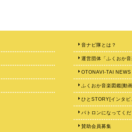
音ナビ隊とは？
運営団体「ふくおか音
OTONAVI-TAI NEWS
ふくおか音楽図鑑[動画
ひとSTORY[インタビ
パトロンになってくだ
賛助会員募集