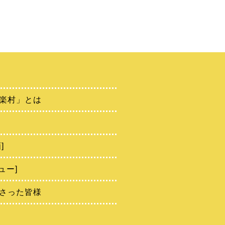
楽村」とは
]
ュー]
さった皆様