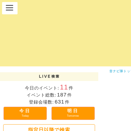
音ナビ隊トッ
11
今日のイベント:
件
187
イベント総数:
件
631
登録会場数:
件
今日
明日
Today
Tomorrow
指定日以降で検索