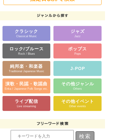
クラシック
ジャズ
Classical Music
Jazz
ロック/ブルース
ポップス
Rock / Blues
Pops
純邦楽・和楽器
J-POP
Traditional Japanese Music
演歌・民謡・歌謡曲
その他ジャンル
Enka / Japanese Folk Songs etc.
Others
ライブ配信
その他イベント
Live streaming
Other events