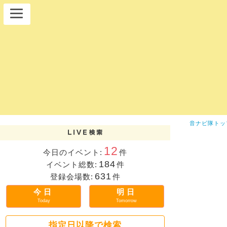
音ナビ隊トッ
12
今日のイベント:
件
184
イベント総数:
件
631
登録会場数:
件
今日
明日
Today
Tomorrow
指定日以降で検索