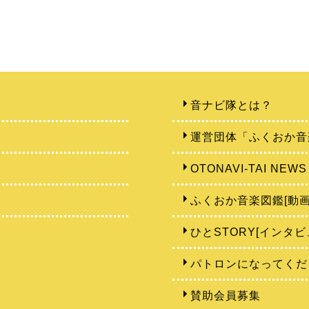
音ナビ隊とは？
運営団体「ふくおか音
OTONAVI-TAI NEWS
ふくおか音楽図鑑[動画
ひとSTORY[インタビ
パトロンになってくだ
賛助会員募集