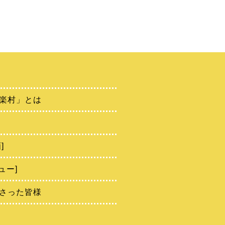
楽村」とは
]
ュー]
さった皆様