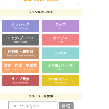
クラシック
ジャズ
Classical Music
Jazz
ロック/ブルース
ポップス
Rock / Blues
Pops
純邦楽・和楽器
J-POP
Traditional Japanese Music
演歌・民謡・歌謡曲
その他ジャンル
Enka / Japanese Folk Songs etc.
Others
ライブ配信
その他イベント
Live streaming
Other events