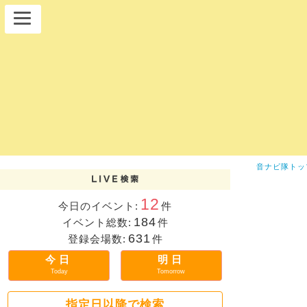
音ナビ隊トッ
12
今日のイベント:
件
184
イベント総数:
件
631
登録会場数:
件
今日
明日
Today
Tomorrow
指定日以降で検索