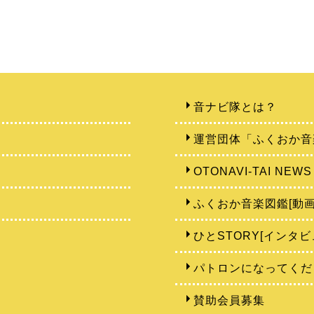
音ナビ隊とは？
運営団体「ふくおか音
OTONAVI-TAI NEWS
ふくおか音楽図鑑[動画
ひとSTORY[インタビ
パトロンになってくだ
賛助会員募集