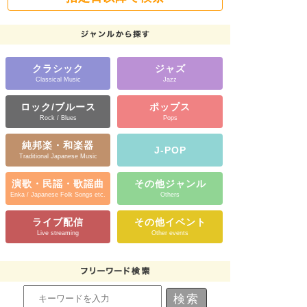
クラシック
ジャズ
Classical Music
Jazz
ロック/ブルース
ポップス
Rock / Blues
Pops
純邦楽・和楽器
J-POP
Traditional Japanese Music
演歌・民謡・歌謡曲
その他ジャンル
Enka / Japanese Folk Songs etc.
Others
ライブ配信
その他イベント
Live streaming
Other events