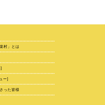
楽村」とは
]
ュー]
さった皆様