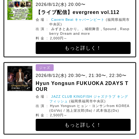
2026/8/12(水) 20:00〜
【ライブ配信】evergreen vol.112
会 場 :
Cavern Beat キャバーンビート
(福岡県福岡市
中央区)
出 演 : みずきとあかり。 , 城樹舞音 , 5pound , Rasp
berry Dream and more
料 金 : 2,000円～
もっと詳しく！
ジャズ
2026/8/12(水) 20:30〜, 21:30〜, 22:30〜
Hyun Yongsun FUKUOKA 2DAYS T
OUR
会 場 :
JAZZ CLUB KINGFISH ジャズクラブ キング
フィッシュ
(福岡県福岡市中央区)
出 演 : Hyun Yongsun ヒョン・ヨンサンfrom KOREA
(Gt/Vo) / 池上栄次郎(Ba) / 武本強志(Ds)
料 金 : 2,500円～
もっと詳しく！