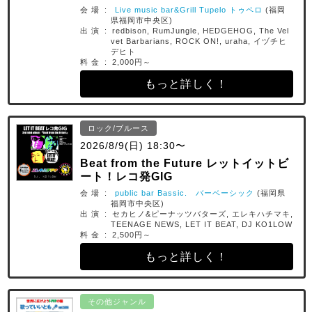
会 場 :
Live music bar&Grill Tupelo トゥペロ
(福岡
県福岡市中央区)
出 演 : redbison, RumJungle, HEDGEHOG, The Vel
vet Barbarians, ROCK ON!, uraha, イヅチヒ
デヒト
料 金 : 2,000円～
もっと詳しく！
ロック/ブルース
2026/8/9(日) 18:30〜
Beat from the Future レットイットビ
ート！レコ発GIG
会 場 :
public bar Bassic. バーベーシック
(福岡県
福岡市中央区)
出 演 : セカヒノ&ピーナッツバターズ, エレキハチマキ,
TEENAGE NEWS, LET IT BEAT, DJ KO1LOW
料 金 : 2,500円～
もっと詳しく！
その他ジャンル