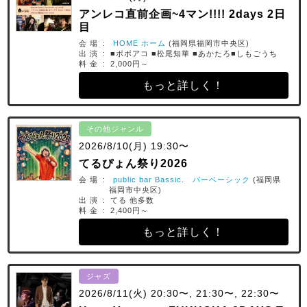
アンレコ直前企画~4マン!!!! 2days 2日
目
会 場 :
HOME ホーム
(福岡県福岡市中央区)
出 演 : ■ボボアコ ■松尾知華 ■あかたろ■しもごうち
料 金 : 2,000円～
もっと詳しく！
その他ジャンル
2026/8/10(月) 19:30〜
てるぴょん祭り2026
会 場 :
public bar Bassic. バーベーシック
(福岡県
福岡市中央区)
出 演 : てる 他多数
料 金 : 2,400円～
もっと詳しく！
ジャズ
2026/8/11(火) 20:30〜, 21:30〜, 22:30〜