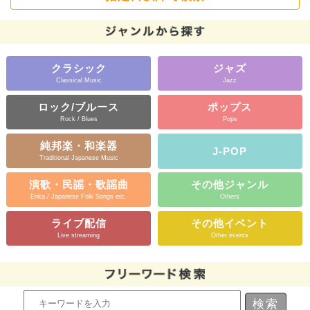
クラシック
ジャズ
Classical Music
Jazz
ロック/ブルース
ポップス
Rock / Blues
Pops
純邦楽・和楽器
J-POP
Traditional Japanese Music
演歌・民謡・歌謡曲
その他ジャンル
Enka / Japanese Folk Songs etc.
Others
ライブ配信
その他イベント
Live streaming
Other events