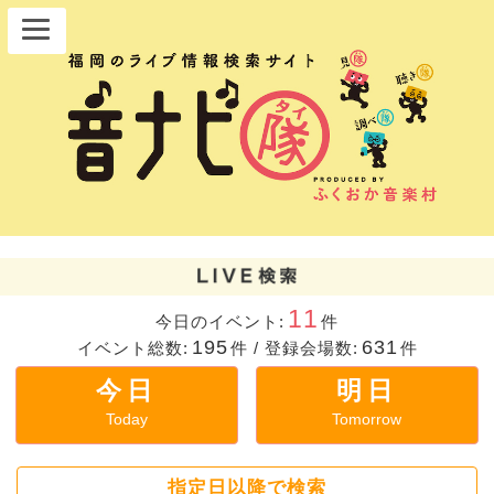
11
今日のイベント:
件
195
631
イベント総数:
件
/
登録会場数:
件
今日
明日
Today
Tomorrow
指定日以降で検索