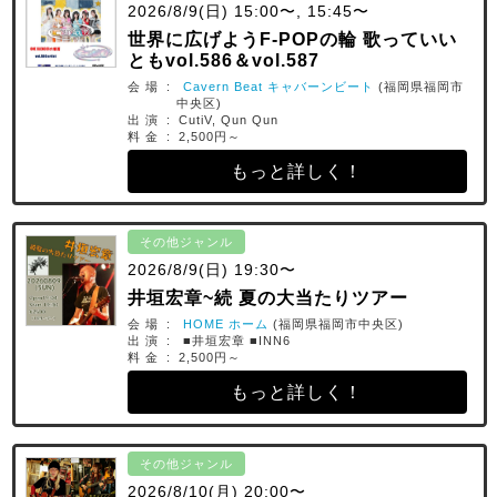
2026/8/9(日) 15:00〜, 15:45〜
世界に広げようF-POPの輪 歌っていい
ともvol.586＆vol.587
会 場 :
Cavern Beat キャバーンビート
(福岡県福岡市
中央区)
出 演 : CutiV, Qun Qun
料 金 : 2,500円～
もっと詳しく！
その他ジャンル
2026/8/9(日) 19:30〜
井垣宏章~続 夏の大当たりツアー
会 場 :
HOME ホーム
(福岡県福岡市中央区)
出 演 : ■井垣宏章 ■INN6
料 金 : 2,500円～
もっと詳しく！
その他ジャンル
2026/8/10(月) 20:00〜