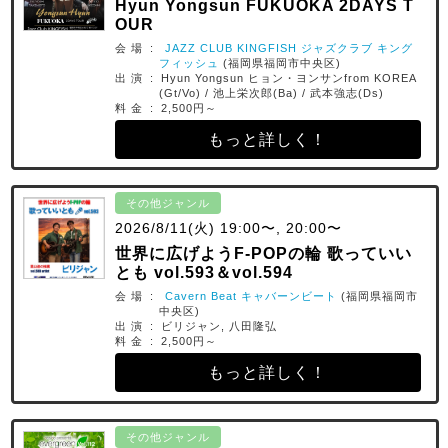
Hyun Yongsun FUKUOKA 2DAYS T
OUR
会 場 :
JAZZ CLUB KINGFISH ジャズクラブ キング
フィッシュ
(福岡県福岡市中央区)
出 演 : Hyun Yongsun ヒョン・ヨンサンfrom KOREA
(Gt/Vo) / 池上栄次郎(Ba) / 武本強志(Ds)
料 金 : 2,500円～
もっと詳しく！
その他ジャンル
2026/8/11(火) 19:00〜, 20:00〜
世界に広げようF-POPの輪 歌っていい
とも vol.593＆vol.594
会 場 :
Cavern Beat キャバーンビート
(福岡県福岡市
中央区)
出 演 : ビリジャン, 八田隆弘
料 金 : 2,500円～
もっと詳しく！
その他ジャンル