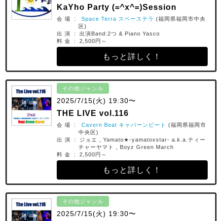
KaYho Party (=^x^=)Session
会 場 :
Space Terra スペーステラ
(福岡県福岡市中央
区)
出 演 : 出演Band:2つ & Piano Yasco
料 金 : 2,500円～
もっと詳しく！
その他ジャンル
2025/7/15(火) 19:30〜
THE LIVE vol.116
会 場 :
Cavern Beat キャバーンビート
(福岡県福岡市
中央区)
出 演 : ジョエ , Yamato★-yamatoxstar- a.k.a.ティー
チャーヤマト , Boyz Green March
料 金 : 2,500円～
もっと詳しく！
その他ジャンル
2025/7/15(火) 19:30〜