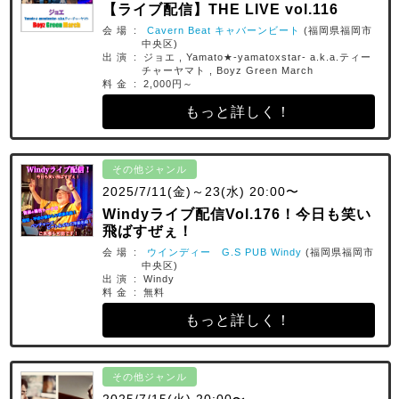
【ライブ配信】THE LIVE vol.116
会 場 :
Cavern Beat キャバーンビート
(福岡県福岡市
中央区)
出 演 : ジョエ , Yamato★-yamatoxstar- a.k.a.ティー
チャーヤマト , Boyz Green March
料 金 : 2,000円～
もっと詳しく！
その他ジャンル
2025/7/11(金)～23(水) 20:00〜
Windyライブ配信Vol.176！今日も笑い
飛ばすぜぇ！
会 場 :
ウインディー G.S PUB Windy
(福岡県福岡市
中央区)
出 演 : Windy
料 金 : 無料
もっと詳しく！
その他ジャンル