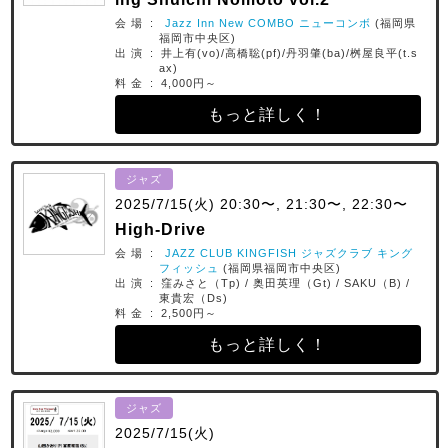
会 場 :
Jazz Inn New COMBO ニューコンボ
(福岡県
福岡市中央区)
出 演 : 井上有(vo)/高橋聡(pf)/丹羽肇(ba)/桝屋良平(t.s
ax)
料 金 : 4,000円～
もっと詳しく！
ジャズ
2025/7/15(火) 20:30〜, 21:30〜, 22:30〜
High-Drive
会 場 :
JAZZ CLUB KINGFISH ジャズクラブ キング
フィッシュ
(福岡県福岡市中央区)
出 演 : 窪みさと（Tp) / 奥田英理（Gt) / SAKU（B) /
東貴宏（Ds)
料 金 : 2,500円～
もっと詳しく！
ジャズ
2025/7/15(火)