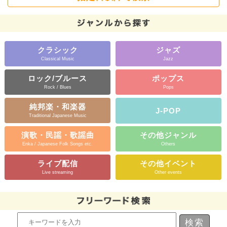
クラシック
ジャズ
Classical Music
Jazz
ロック/ブルース
ポップス
Rock / Blues
Pops
純邦楽・和楽器
J-POP
Traditional Japanese Music
演歌・民謡・歌謡曲
その他ジャンル
Enka / Japanese Folk Songs etc.
Others
ライブ配信
その他イベント
Live streaming
Other events