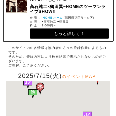
2025/7/15(火) 20:00〜
高石純二×鶴田翼~HOMEのツーマンラ
イブSHOW!!
会 場 :
HOME ホーム
(福岡県福岡市中央区)
出 演 : ■高石純二 ■鶴田翼
料 金 : 2,000円～
もっと詳しく！
このサイト内の各情報は協力者の方々の登録作業によるもの
です。
そのため、登録内容により検索結果で表示されないものがご
ざいます。
ご理解、ご了承ください。
2025/7/15(火)
のイベントMAP