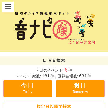
6
今日のイベント:
件
181
631
イベント総数:
件
/
登録会場数:
件
今日
明日
Today
Tomorrow
指定日以降で検索