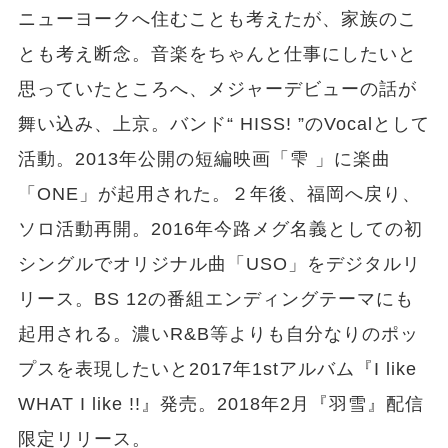
ニューヨークへ住むことも考えたが、家族のこ
とも考え断念。音楽をちゃんと仕事にしたいと
思っていたところへ、メジャーデビューの話が
舞い込み、上京。バンド“ HISS! ”のVocalとして
活動。2013年公開の短編映画「雫
」に楽曲
「ONE」が起用された。２年後、福岡へ戻り、
ソロ活動再開。2016年今路メグ名義としての初
シングルでオリジナル曲「USO」をデジタルリ
リース。BS 12の番組エンディングテーマにも
起用される。濃いR&B等よりも自分なりのポッ
プスを表現したいと2017年1stアルバム『I like
WHAT I like !!』発売。2018年2月『羽雪』配信
限定リリース。