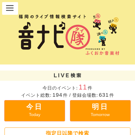
11
今日のイベント:
件
194
631
イベント総数:
件
/
登録会場数:
件
今日
明日
Today
Tomorrow
指定日以降で検索