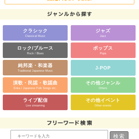
クラシック
ジャズ
Classical Music
Jazz
ロック/ブルース
ポップス
Rock / Blues
Pops
純邦楽・和楽器
J-POP
Traditional Japanese Music
演歌・民謡・歌謡曲
その他ジャンル
Enka / Japanese Folk Songs etc.
Others
ライブ配信
その他イベント
Live streaming
Other events