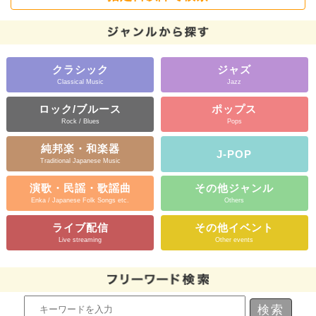
クラシック
ジャズ
Classical Music
Jazz
ロック/ブルース
ポップス
Rock / Blues
Pops
純邦楽・和楽器
J-POP
Traditional Japanese Music
演歌・民謡・歌謡曲
その他ジャンル
Enka / Japanese Folk Songs etc.
Others
ライブ配信
その他イベント
Live streaming
Other events