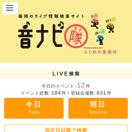
12
今日のイベント:
件
184
631
イベント総数:
件
/
登録会場数:
件
今日
明日
Today
Tomorrow
指定日以降で検索