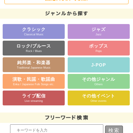
クラシック
ジャズ
Classical Music
Jazz
ロック/ブルース
ポップス
Rock / Blues
Pops
純邦楽・和楽器
J-POP
Traditional Japanese Music
演歌・民謡・歌謡曲
その他ジャンル
Enka / Japanese Folk Songs etc.
Others
ライブ配信
その他イベント
Live streaming
Other events