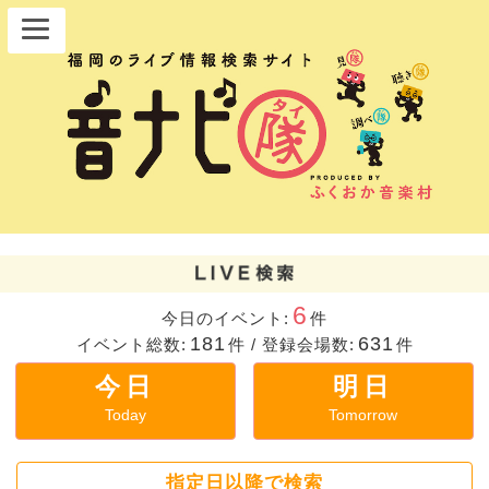
6
今日のイベント:
件
181
631
イベント総数:
件
/
登録会場数:
件
今日
明日
Today
Tomorrow
指定日以降で検索