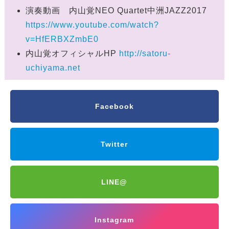
演奏動画 内山覚NEO Quartet中洲JAZZ2017
https://www.youtube.com/watch?
v=HfERBXZmbE0
内山覚オフィシャルHP
http://satoru-
uchiyama.net
Facebook
Twitter
LINE@
Instagram