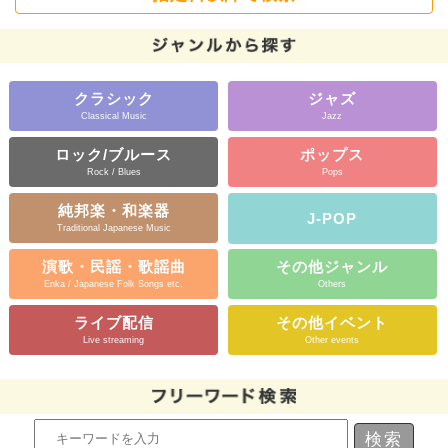
クラシック
ジャズ
Classical Music
Jazz
ロック/ブルース
ポップス
Rock / Blues
Pops
純邦楽・和楽器
J-POP
Traditional Japanese Music
演歌・民謡・歌謡曲
その他ジャンル
Enka / Japanese Folk Songs etc.
Others
ライブ配信
その他イベント
Live streaming
Other events