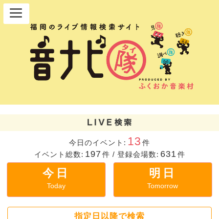
13
今日のイベント:
件
197
631
イベント総数:
件
/
登録会場数:
件
今日
明日
Today
Tomorrow
指定日以降で検索