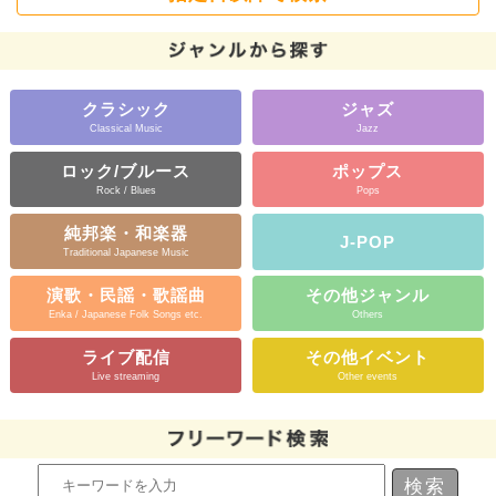
クラシック
ジャズ
Classical Music
Jazz
ロック/ブルース
ポップス
Rock / Blues
Pops
純邦楽・和楽器
J-POP
Traditional Japanese Music
演歌・民謡・歌謡曲
その他ジャンル
Enka / Japanese Folk Songs etc.
Others
ライブ配信
その他イベント
Live streaming
Other events