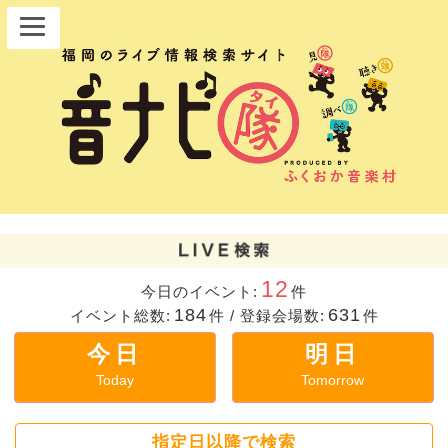
12
今日のイベント:
件
184
631
イベント総数:
件
/
登録会場数:
件
今日
明日
Today
Tomorrow
指定日以降で検索