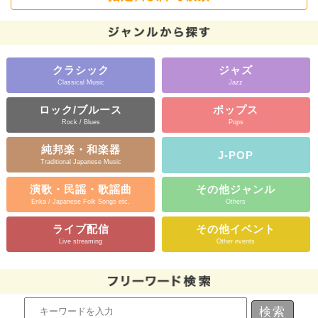
クラシック
ジャズ
Classical Music
Jazz
ロック/ブルース
ポップス
Rock / Blues
Pops
純邦楽・和楽器
J-POP
Traditional Japanese Music
演歌・民謡・歌謡曲
その他ジャンル
Enka / Japanese Folk Songs etc.
Others
ライブ配信
その他イベント
Live streaming
Other events