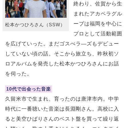
終わり、佐賀から生
まれたアカペラグル
ープは福岡を中心に
松本かつひろさん（SSW）
プロとして活動範囲
を広げていった。まだゴスぺラ―ズもデビュー
していない頃の話。そこから旅立ち、昨秋初ソ
ロアルバムを発売した松本かつひろさんにお話
を伺った。
10代で出会った音楽
久留米市で生まれ、育ったのは唐津市内。中学
時代に一番聴いた音楽は長淵剛さん。高校に入
ると美空ひばりさんのベスト盤を買って繰り返