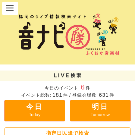
6
今日のイベント:
件
181
631
イベント総数:
件
/
登録会場数:
件
今日
明日
Today
Tomorrow
指定日以降で検索