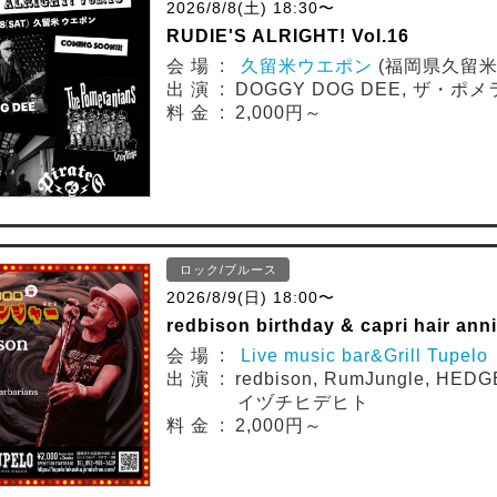
2026/8/8(土) 18:30〜
RUDIE'S ALRIGHT! Vol.16
会 場 :
久留米ウエポン
(福岡県久留米
出 演 : DOGGY DOG DEE, ザ・ポメラ
料 金 : 2,000円～
ロック/ブルース
2026/8/9(日) 18:00〜
redbison birthday & capri hai
会 場 :
Live music bar&Grill Tup
出 演 : redbison, RumJungle, HEDGE
イヅチヒデヒト
料 金 : 2,000円～