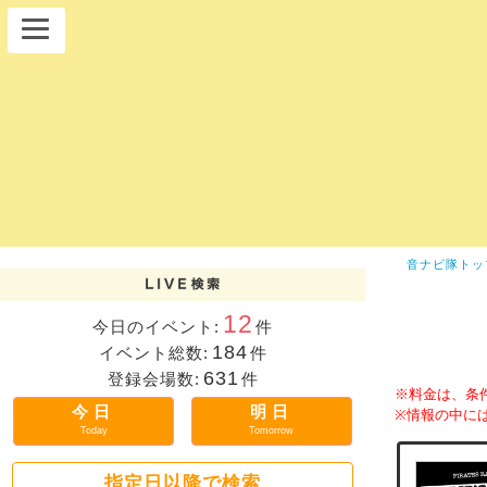
音ナビ隊トッ
12
今日のイベント:
件
184
イベント総数:
件
631
登録会場数:
件
※料金は、条
今日
明日
※情報の中に
Today
Tomorrow
指定日以降で検索