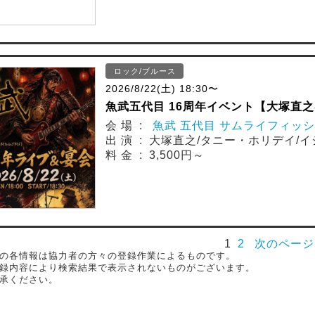
ロック/ブルース
2026/8/22(土) 18:30〜
魚武五代目 16周年イベント【大塚直之
会 場 :
魚武 五代目 サムライフィッ
出 演 : 大塚直之/タニー・ホリデイ/イ
料 金 : 3,500円～
1
2
次のページ
の各情報は協力者の方々の登録作業によるものです。
録内容により検索結果で表示されないものがございます。
承ください。