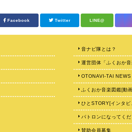
Facebook
Twitter
LINE@
音ナビ隊とは？
運営団体「ふくおか音
OTONAVI-TAI NEWS
ふくおか音楽図鑑[動画
ひとSTORY[インタビ
パトロンになってくだ
賛助会員募集