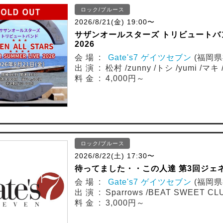
ロック/ブルース
2026/8/21(金) 19:00〜
サザンオールスターズ トリビュートバンド SE
2026
会 場 :
Gate's7 ゲイツセブン
(福岡県
出 演 : 松村 /zunny /トシ /yumi /マキ 
料 金 : 4,000円～
ロック/ブルース
2026/8/22(土) 17:30〜
待ってました・・この人達 第3回ジェ
会 場 :
Gate's7 ゲイツセブン
(福岡県
出 演 : Sparrows /BEAT SWEET CL
料 金 : 3,000円～