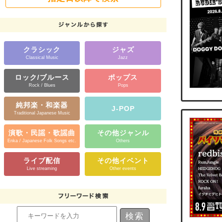
クラシック
ジャズ
Classical Music
Jazz
ロック/ブルース
ポップス
Rock / Blues
Pops
純邦楽・和楽器
J-POP
Traditional Japanese Music
演歌・民謡・歌謡曲
その他ジャンル
Enka / Japanese Folk Songs etc.
Others
ライブ配信
その他イベント
Live streaming
Other events