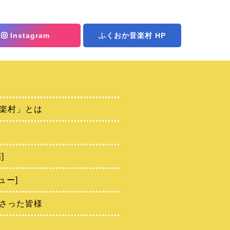
Instagram
ふくおか音楽村 HP
楽村」とは
]
ュー]
さった皆様