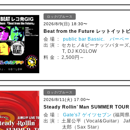
ロック/ブルース
2026/8/9(日) 18:30〜
Beat from the Future レットイ
会 場 :
public bar Bassic. バー
出 演 : セカヒノ&ピーナッツバターズ, エ
T, DJ KO1LOW
料 金 : 2,500円～
ロック/ブルース
2026/8/11(火) 17:00〜
Steady Rollin’ Man SUMMER TO
会 場 :
Gate's7 ゲイツセブン
(福岡県
出 演 : 土屋公平（Vocal&Guitar） J
太郎（Sax Star）