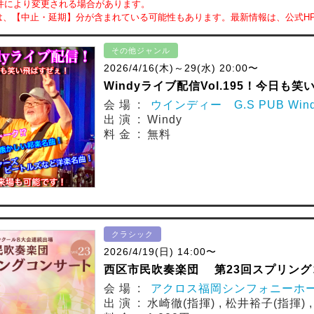
件により変更される場合があります。
は、【中止・延期】分が含まれている可能性もあります。最新情報は、公式H
その他ジャンル
2026/4/16(木)～29(水) 20:00〜
Windyライブ配信Vol.195！今日も
会 場 :
ウインディー G.S PUB Win
出 演 : Windy
料 金 : 無料
クラシック
2026/4/19(日) 14:00〜
西区市民吹奏楽団 第23回スプリング
会 場 :
アクロス福岡シンフォニーホ
出 演 : 水崎徹(指揮) , 松井裕子(指揮