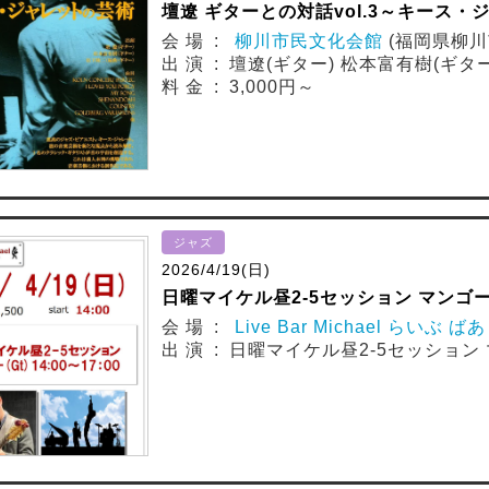
壇遼 ギターとの対話vol.3～キース
会 場 :
柳川市民文化会館
(福岡県柳川
出 演 : 壇遼(ギター) 松本富有樹(ギタ
料 金 : 3,000円～
ジャズ
2026/4/19(日)
日曜マイケル昼2-5セッション マンゴー(Gt
会 場 :
Live Bar Michael らいぶ 
出 演 : 日曜マイケル昼2-5セッション マン