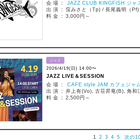
会 場 :
JAZZ CLUB KINGFISH
出 演 : 窪みさと（Tp) / 長尾義明（Pf)
料 金 : 3,000円～
ジャズ
2026/4/19(日) 14:00〜
JAZZ LIVE＆SESSION
会 場 :
CAFE style JAM カフェジャ
出 演 : 井上有(Vo), 古荘昇竜(B), 角和江
料 金 : 2,500円～
1
2
3
4
5
次の1