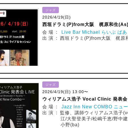
ジャズ
2026/4/19(日)
西垣ドラミ(P)from大阪 梶原和生(As
会 場 :
Live Bar Michael らいぶ 
出 演 : 西垣ドラミ(P)from大阪 梶
ジャズ
2026/4/19(日) 13:00〜
ウィリアムス浩子 Vocal Clinic 発表会 L
会 場 :
Jazz Inn New COMBO ニ
出 演 : 監修、講師ウィリアムス浩子(v
江/大聖登美子/松嶋千恵/野中建
小野(ba)