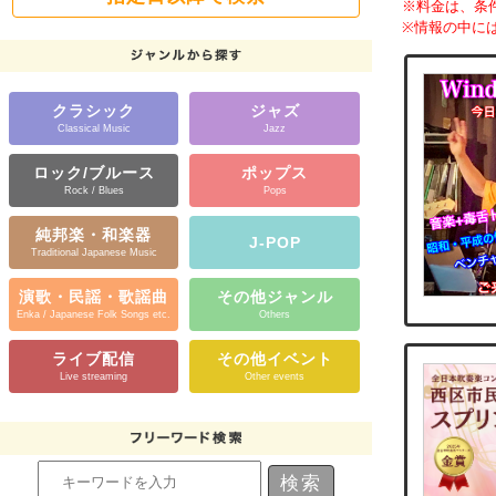
※料金は、条
※情報の中に
クラシック
ジャズ
Classical Music
Jazz
ロック/ブルース
ポップス
Rock / Blues
Pops
純邦楽・和楽器
J-POP
Traditional Japanese Music
演歌・民謡・歌謡曲
その他ジャンル
Enka / Japanese Folk Songs etc.
Others
ライブ配信
その他イベント
Live streaming
Other events