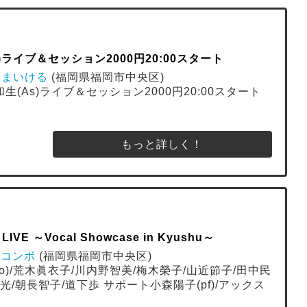
)ライブ＆セッション2000円20:00スタート
ばあ まいける
(福岡県福岡市中央区)
原和生(As)ライブ＆セッション2000円20:00スタート
もっと詳しく！
IVE ～Vocal Showcase in Kyushu～
ューコンボ
(福岡県福岡市中央区)
o)/荒木眞衣子/川内野智美/梅木榮子/山近節子/田中民
光/朝長智子/道下歩 サポート小森陽子(pf)/アックス