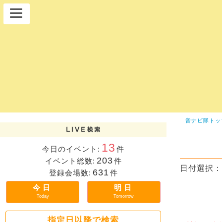
音ナビ隊トッ
13
今日のイベント:
件
203
イベント総数:
件
日付選択：
631
登録会場数:
件
今日
明日
Today
Tomorrow
指定日以降で検索