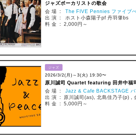
ジャズボーカリストの歌会
会 場 :
The FIVE Pennies ファイ
出 演 : ホスト小森陽子pf 丹羽肇bs
料 金 : 2,000円～
ジャズ
2026/3/2(月)～3(火) 19:30〜
原川誠司 Quartet featuring 田井中福司 
会 場 :
Jazz & Cafe BACKSTAG
出 演 : 原川誠司(as), 北島佳乃子(p) , 
料 金 : 5,000円～