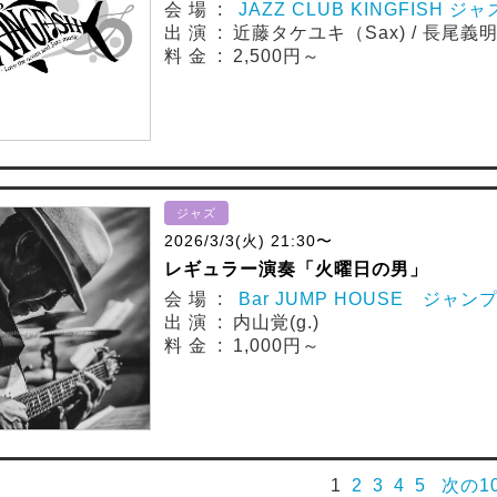
会 場 :
JAZZ CLUB KINGFISH
出 演 : 近藤タケユキ（Sax) / 長尾義明（P
料 金 : 2,500円～
ジャズ
2026/3/3(火) 21:30〜
レギュラー演奏「火曜日の男」
会 場 :
Bar JUMP HOUSE ジャン
出 演 : 内山覚(g.)
料 金 : 1,000円～
1
2
3
4
5
次の1