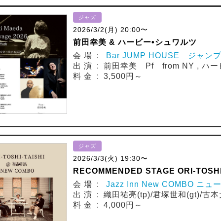
ジャズ
2026/3/2(月) 20:00〜
前田幸美 & ハービー•シュワルツ
会 場 :
Bar JUMP HOUSE ジャン
出 演 : 前田幸美 Pf from NY , 
料 金 : 3,500円～
ジャズ
2026/3/3(火) 19:30〜
RECOMMENDED STAGE ORI-TOSHI-
会 場 :
Jazz Inn New COMBO ニ
出 演 : 織田祐亮(tp)/君塚世和(gt)/古本大
料 金 : 4,000円～