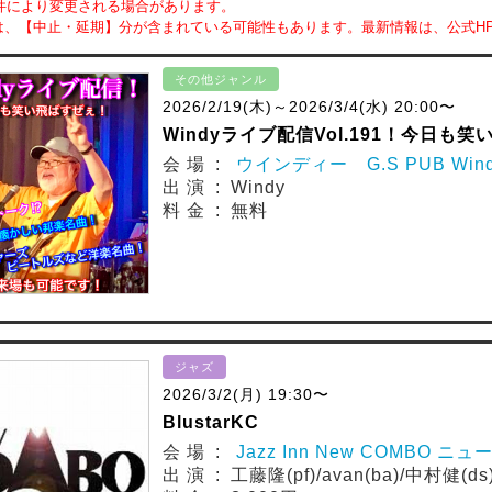
件により変更される場合があります。
は、【中止・延期】分が含まれている可能性もあります。最新情報は、公式H
その他ジャンル
2026/2/19(木)～2026/3/4(水) 20:00〜
Windyライブ配信Vol.191！今日も
会 場 :
ウインディー G.S PUB Win
出 演 : Windy
料 金 : 無料
ジャズ
2026/3/2(月) 19:30〜
BlustarKC
会 場 :
Jazz Inn New COMBO ニ
出 演 : 工藤隆(pf)/avan(ba)/中村健(ds