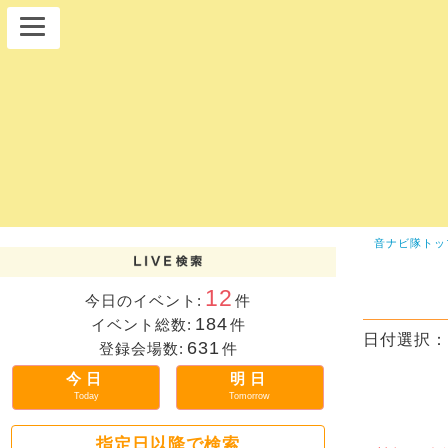
音ナビ隊トッ
12
今日のイベント:
件
184
イベント総数:
件
日付選択：
631
登録会場数:
件
今日
明日
Today
Tomorrow
指定日以降で検索