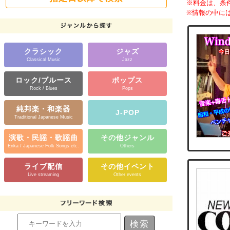
※料金は、条
※情報の中に
クラシック
ジャズ
Classical Music
Jazz
ロック/ブルース
ポップス
Rock / Blues
Pops
純邦楽・和楽器
J-POP
Traditional Japanese Music
演歌・民謡・歌謡曲
その他ジャンル
Enka / Japanese Folk Songs etc.
Others
ライブ配信
その他イベント
Live streaming
Other events