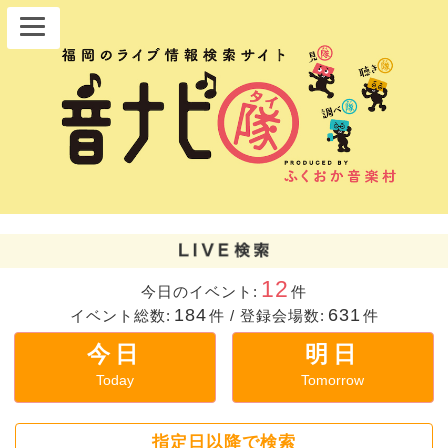
12
今日のイベント:
件
184
631
イベント総数:
件
/
登録会場数:
件
今日
明日
Today
Tomorrow
指定日以降で検索