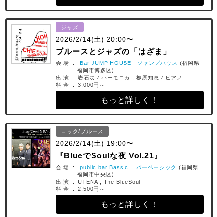
ジャズ
2026/2/14(土) 20:00〜
ブルースとジャズの「はざま」
会 場 :
Bar JUMP HOUSE ジャンプハウス
(福岡県
福岡市博多区)
出 演 : 岩石功 / ハーモニカ , 柳原知恵 / ピアノ
料 金 : 3,000円～
もっと詳しく！
ロック/ブルース
2026/2/14(土) 19:00〜
『BlueでSoulな夜 Vol.21』
会 場 :
public bar Bassic. バーベーシック
(福岡県
福岡市中央区)
出 演 : UTENA , The BlueSoul
料 金 : 2,500円～
もっと詳しく！