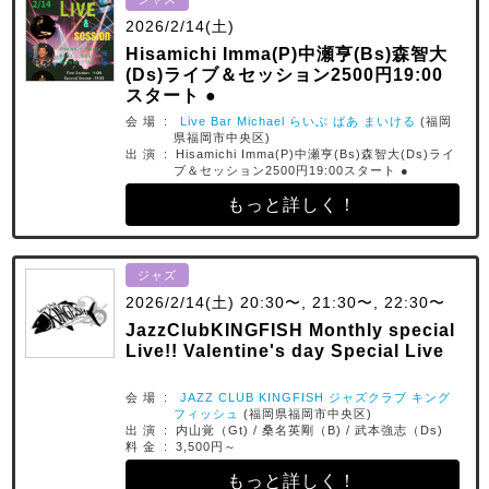
2026/2/14(土)
Hisamichi Imma(P)中瀬亨(Bs)森智大
(Ds)ライブ＆セッション2500円19:00
スタート ●
会 場 :
Live Bar Michael らいぶ ばあ まいける
(福岡
県福岡市中央区)
出 演 : Hisamichi Imma(P)中瀬亨(Bs)森智大(Ds)ライ
ブ＆セッション2500円19:00スタート ●
もっと詳しく！
ジャズ
2026/2/14(土) 20:30〜, 21:30〜, 22:30〜
JazzClubKINGFISH Monthly special
Live!! Valentine's day Special Live
会 場 :
JAZZ CLUB KINGFISH ジャズクラブ キング
フィッシュ
(福岡県福岡市中央区)
出 演 : 内山覚（Gt) / 桑名英剛（B) / 武本強志（Ds)
料 金 : 3,500円～
もっと詳しく！