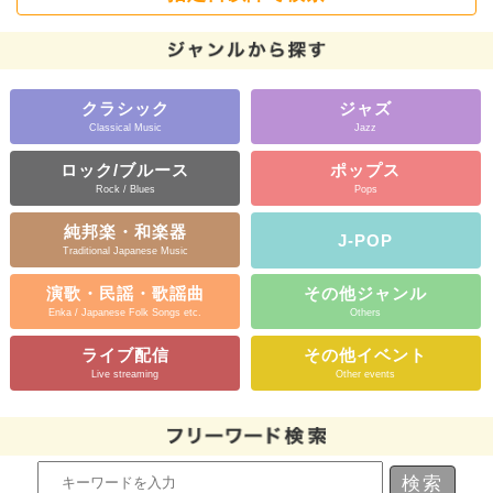
クラシック
ジャズ
Classical Music
Jazz
ロック/ブルース
ポップス
Rock / Blues
Pops
純邦楽・和楽器
J-POP
Traditional Japanese Music
演歌・民謡・歌謡曲
その他ジャンル
Enka / Japanese Folk Songs etc.
Others
ライブ配信
その他イベント
Live streaming
Other events