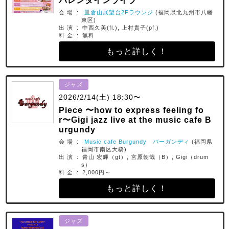
バレンタインライブ
会 場 :
皿倉山展望台2Fラウンジ
(福岡県北九州市八幡
東区)
出 演 : 中西久美(fl.), 上村貴子(pf.)
料 金 : 無料
もっと詳しく！
ジャズ
2026/2/14(土) 18:30〜
Piece 〜how to express feeling fo
r〜Gigi jazz live at the music cafe B
urgundy
会 場 :
Music cafe Burgundy バーガンディ
(福岡県
福岡市南区大橋)
出 演 : 青山 宏輝（gt）, 宮原朝哉（B）, Gigi（drum
s）
料 金 : 2,000円～
もっと詳しく！
ジャズ