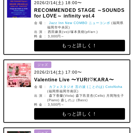
2026/2/14(土) 18:00〜
RECOMMENDED STAGE ～SOUNDS
for LOVE～ infinity vol.4
会 場 :
Jazz Inn New COMBO ニューコンボ
(福岡県
福岡市中央区)
出 演 : 西田麻美(vo)/塚本美樹(pf/arr.)
料 金 : 3,000円～
もっと詳しく！
ジャズ
2026/2/14(土) 17:00〜
Valentine Live 〜YURI♡KARA〜
会 場 :
カフェスタジオ 言の波 (ことのは) CotoNoha
(福岡県福岡市南区)
出 演 : 森下香蘭(Viola) 森下邑里杏(Cello) 月岡翔生子
(Piano) 森しのぶ (Bass)
料 金 : 3,500円～
もっと詳しく！
ジャズ