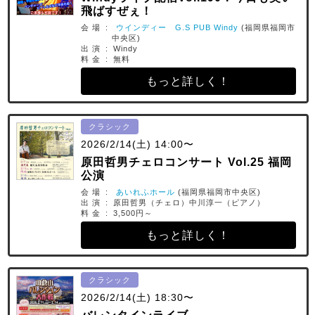
飛ばすぜぇ！
会 場 :
ウインディー G.S PUB Windy
(福岡県福岡市
中央区)
出 演 : Windy
料 金 : 無料
もっと詳しく！
クラシック
2026/2/14(土) 14:00〜
原田哲男チェロコンサート Vol.25 福岡
公演
会 場 :
あいれふホール
(福岡県福岡市中央区)
出 演 : 原田哲男（チェロ）中川淳一（ピアノ）
料 金 : 3,500円～
もっと詳しく！
クラシック
2026/2/14(土) 18:30〜