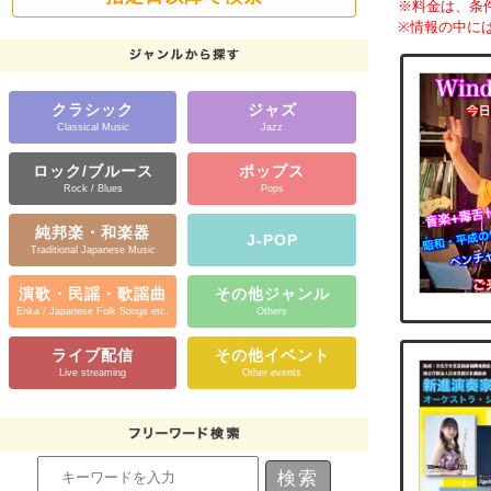
※料金は、条
※情報の中に
クラシック
ジャズ
Classical Music
Jazz
ロック/ブルース
ポップス
Rock / Blues
Pops
純邦楽・和楽器
J-POP
Traditional Japanese Music
演歌・民謡・歌謡曲
その他ジャンル
Enka / Japanese Folk Songs etc.
Others
ライブ配信
その他イベント
Live streaming
Other events