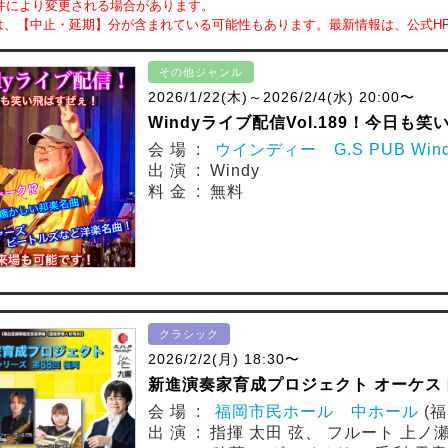
件により変更される場合があります。
は、【中止・延期】分が含まれている可能性もあります。最新情報は、公式H
その他ジャンル
2026/1/22(木)～2026/2/4(水) 20:00〜
Windyライブ配信Vol.189！今日も
会 場 :
ウインディー G.S PUB Win
出 演 : Windy
料 金 : 無料
クラシック
2026/2/2(月) 18:30〜
新進演奏家育成プロジェクト オーケスト
会 場 :
福岡市民ホール 中ホール
(
出 演 : 指揮 太田 弦、 フルート 上