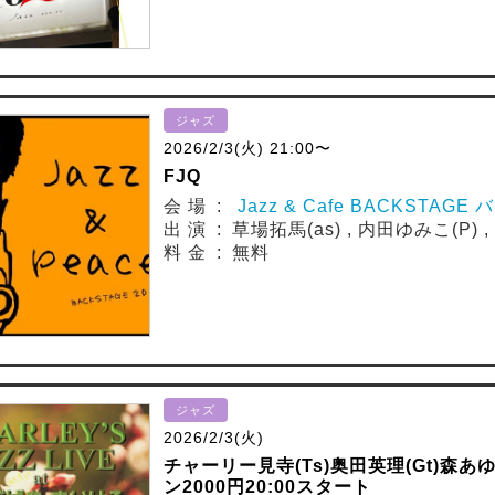
ジャズ
2026/2/3(火) 21:00〜
FJQ
会 場 :
Jazz & Cafe BACKSTAG
出 演 : 草場拓馬(as) , 内田ゆみこ(P) ,
料 金 : 無料
ジャズ
2026/2/3(火)
チャーリー見寺(Ts)奥田英理(Gt)森あゆ
ン2000円20:00スタート