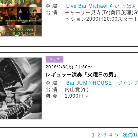
会 場 :
Live Bar Michael らいぶ 
出 演 : チャーリー見寺(Ts)奥田英理(G
ッション2000円20:00スター
ジャズ
2026/2/3(火) 21:30〜
レギュラー演奏「火曜日の男」
会 場 :
Bar JUMP HOUSE ジャン
出 演 : 内山覚(g.)
料 金 : 1,000円～
1
2
3
4
5
次の1