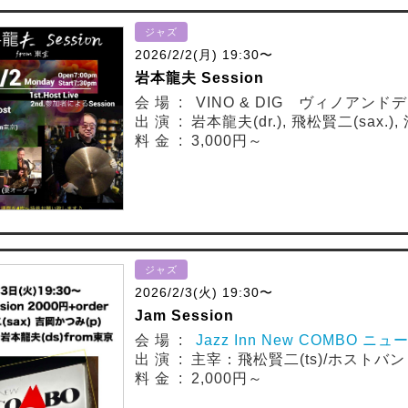
ジャズ
2026/2/2(月) 19:30〜
岩本龍夫 Session
会 場 : VINO & DIG ヴィノアンド
出 演 : 岩本龍夫(dr.), 飛松賢二(sax.), 
料 金 : 3,000円～
ジャズ
2026/2/3(火) 19:30〜
Jam Session
会 場 :
Jazz Inn New COMBO ニ
出 演 : 主宰：飛松賢二(ts)/ホストバ
料 金 : 2,000円～