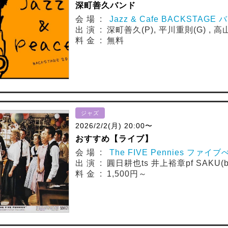
深町善久バンド
会 場 :
Jazz & Cafe BACKSTAG
出 演 : 深町善久(P), 平川重則(G) , 高
料 金 : 無料
ジャズ
2026/2/2(月) 20:00〜
おすすめ【ライブ】
会 場 :
The FIVE Pennies ファイ
出 演 : 圓日耕也ts 井上裕章pf SAKU(b
料 金 : 1,500円～