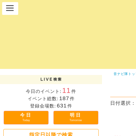
音ナビ隊トッ
11
今日のイベント:
件
187
イベント総数:
件
日付選択：
631
登録会場数:
件
今日
明日
Today
Tomorrow
指定日以降で検索