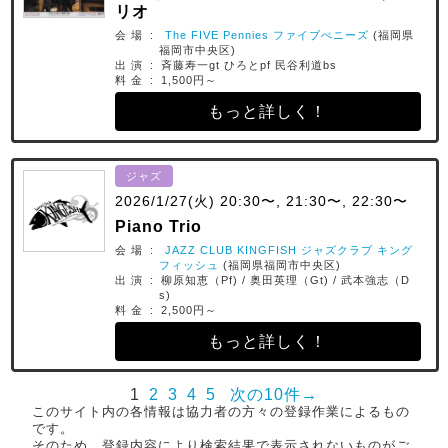
リオ
会 場 :
The FIVE Pennies ファイブぺニーズ
(福岡県
福岡市中央区)
出 演 : 斉藤寿一gt ひろとpf 民谷利道bs
料 金 : 1,500円～
もっと詳しく！
ジャズ
2026/1/27(火) 20:30〜, 21:30〜, 22:30〜
Piano Trio
会 場 :
JAZZ CLUB KINGFISH ジャズクラブ キング
フィッシュ
(福岡県福岡市中央区)
出 演 : 柳原知恵（Pf) / 奥田英理（Gt) / 武本強志（D
s)
料 金 : 2,500円～
もっと詳しく！
1
2
3
4
5
次の10件→
このサイト内の各情報は協力者の方々の登録作業によるもの
です。
そのため、登録内容により検索結果で表示されないものがご