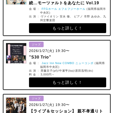
続…モーツァルトをあなたに Vol.19
会 場 :
FFGホール エフエフジーホール
(福岡県福岡市
中央区)
出 演 : ヴァイオリン 安永 徹、 ピアノ 市野 あゆみ、九
州交響楽団
もっと詳しく！
ジャズ
2026/1/27(火) 19:30〜
”S30 Trio”
会 場 :
Jazz Inn New COMBO ニューコンボ
(福岡県
福岡市中央区)
出 演 : 斉藤京子(pf)/中瀬亨(ba)/原田迅明(ds)
料 金 : 3,000円～
もっと詳しく！
ジャズ
2026/1/27(火) 19:30〜
【ライブ＆セッション】 親不孝通りト