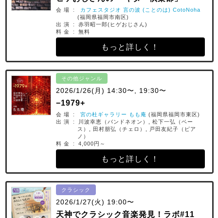
会 場 :
カフェスタジオ 言の波 (ことのは) CotoNoha
(福岡県福岡市南区)
出 演 : 赤羽昭一郎(ヒゲおじさん)
料 金 : 無料
もっと詳しく！
その他ジャンル
2026/1/26(月) 14:30〜, 19:30〜
−1979+
会 場 :
宮の杜ギャラリー もも庵
(福岡県福岡市東区)
出 演 : 川波幸恵（バンドネオン）, 松下一弘（ベー
ス）, 田村朋弘（チェロ）, 戸田友紀子（ピア
ノ）
料 金 : 4,000円～
もっと詳しく！
クラシック
2026/1/27(火) 19:00〜
天神でクラシック音楽発見！ラボ#11