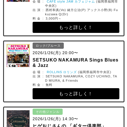
会 場 :
CAFE style JAM カフェジャム
(福岡県福岡市
中央区)
出 演 : 西村和真(Vo) 緒方公治(P) アックス小野(B) Fu
kuzawa Q(Dr)
料 金 : 3,000円～
もっと詳しく！
ロック/ブルース
2026/1/26(月) 20:00〜
SETSUKO NAKAMURA Sings Blues
& Jazz
会 場 :
ROLLINS ロリンズ
(福岡県福岡市中央区)
出 演 : SETSUKO NAKAMURA, COZY UCHINO, TA
D MIURA, & Friends
料 金 : 無料
もっと詳しく！
その他ジャンル
2026/1/26(月) 14:30〜
ヒゲおじさんの 「ギター倶楽部」