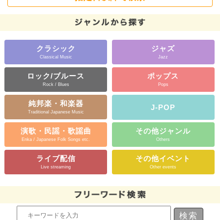
クラシック
ジャズ
Classical Music
Jazz
ロック/ブルース
ポップス
Rock / Blues
Pops
純邦楽・和楽器
J-POP
Traditional Japanese Music
演歌・民謡・歌謡曲
その他ジャンル
Enka / Japanese Folk Songs etc.
Others
ライブ配信
その他イベント
Live streaming
Other events