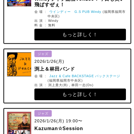
飛ばすぜぇ！
会 場 :
ウインディー G.S PUB Windy
(福岡県福岡市
中央区)
出 演 : Windy
料 金 : 無料
もっと詳しく！
ジャズ
2026/1/26(月)
渕上＆林田バンド
会 場 :
Jazz & Cafe BACKSTAGE バックステージ
(福岡県福岡市中央区)
出 演 : 渕上貴大(B) , 林田一志(Ds)
もっと詳しく！
ジャズ
2026/1/26(月) 19:00〜
Kazuman☆Session