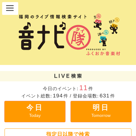
11
今日のイベント:
件
194
631
イベント総数:
件
/
登録会場数:
件
今日
明日
Today
Tomorrow
指定日以降で検索