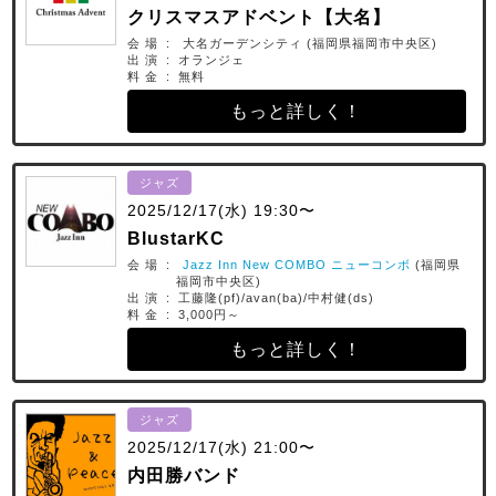
クリスマスアドベント【大名】
会 場 : 大名ガーデンシティ (福岡県福岡市中央区)
出 演 : オランジェ
料 金 : 無料
もっと詳しく！
ジャズ
2025/12/17(水) 19:30〜
BlustarKC
会 場 :
Jazz Inn New COMBO ニューコンボ
(福岡県
福岡市中央区)
出 演 : 工藤隆(pf)/avan(ba)/中村健(ds)
料 金 : 3,000円～
もっと詳しく！
ジャズ
2025/12/17(水) 21:00〜
内田勝バンド