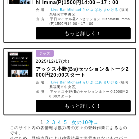
hi Imma(P)1500円14:00～17：00
会 場 :
Live Bar Michael らいぶ ばあ まいける
(福岡
県福岡市中央区)
出 演 : 平日マイケル昼2-5セッション Hisamichi Imma
(P)1500円14:00～17：00
もっと詳しく！
ジャズ
2025/12/17(水)
アックス小野(Bs)セッション＆トーク2
000円20:00スタート
会 場 :
Live Bar Michael らいぶ ばあ まいける
(福岡
県福岡市中央区)
出 演 : アックス小野(Bs)セッション＆トーク2000円2
0:00スタート
もっと詳しく！
1
2
3
4
5
次の10件→
このサイト内の各情報は協力者の方々の登録作業によるもの
です。
そのため、登録内容により検索結果で表示されないものがご