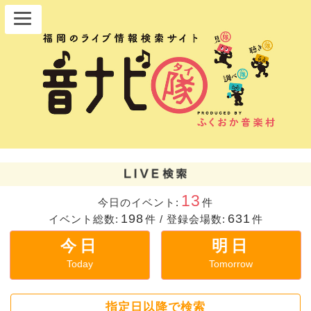
13
今日のイベント:
件
198
631
イベント総数:
件
/
登録会場数:
件
今日
明日
Today
Tomorrow
指定日以降で検索