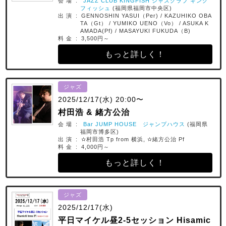
会 場 :
JAZZ CLUB KINGFISH ジャズクラブ キング
フィッシュ
(福岡県福岡市中央区)
出 演 : GENNOSHIN YASUI（Per) / KAZUHIKO OBA
TA（Gt） / YUMIKO UENO（Vo） / ASUKA K
AMADA(Pf) / MASAYUKI FUKUDA（B)
料 金 : 3,500円～
もっと詳しく！
ジャズ
2025/12/17(水) 20:00〜
村田浩 & 緒方公治
会 場 :
Bar JUMP HOUSE ジャンプハウス
(福岡県
福岡市博多区)
出 演 : ✫村田浩 Tp from 横浜, ✫緒方公治 Pf
料 金 : 4,000円～
もっと詳しく！
ジャズ
2025/12/17(水)
平日マイケル昼2-5セッション Hisamic