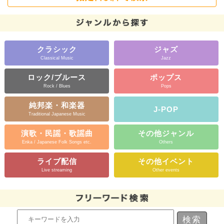
クラシック
ジャズ
Classical Music
Jazz
ロック/ブルース
ポップス
Rock / Blues
Pops
純邦楽・和楽器
J-POP
Traditional Japanese Music
演歌・民謡・歌謡曲
その他ジャンル
Enka / Japanese Folk Songs etc.
Others
ライブ配信
その他イベント
Live streaming
Other events