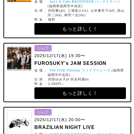
会 場 :
Jazz & Cafe BACKSTAGE バックステージ
(福岡県福岡市中央区)
出 演 : 内田勝(gt), 三浦楽人(ts), 山本麻衣子(pf), 高山
淳二(ba), 林田一志(ds)
料 金 : 無料
もっと詳しく！
ジャズ
2025/12/17(水) 19:30〜
FUROSUKY's JAM SESSION
会 場 :
The FIVE Pennies ファイブぺニーズ
(福岡県
福岡市中央区)
出 演 : 内田ゆみ子pf 民谷利通bs
料 金 : 2,000円～
もっと詳しく！
ジャズ
2025/12/17(水) 20:00〜
BRAZILIAN NIGHT LIVE