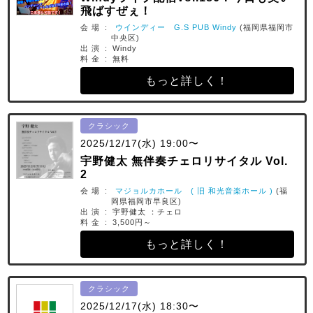
飛ばすぜぇ！
会 場 :
ウインディー G.S PUB Windy
(福岡県福岡市
中央区)
出 演 : Windy
料 金 : 無料
もっと詳しく！
クラシック
2025/12/17(水) 19:00〜
宇野健太 無伴奏チェロリサイタル Vol.
2
会 場 :
マジョルカホール ( 旧 和光音楽ホール )
(福
岡県福岡市早良区)
出 演 : 宇野健太 ：チェロ
料 金 : 3,500円～
もっと詳しく！
クラシック
2025/12/17(水) 18:30〜