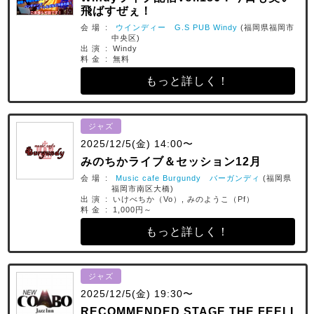
飛ばすぜぇ！
会 場 :
ウインディー G.S PUB Windy
(福岡県福岡市
中央区)
出 演 : Windy
料 金 : 無料
もっと詳しく！
ジャズ
2025/12/5(金) 14:00〜
みのちかライブ＆セッション12月
会 場 :
Music cafe Burgundy バーガンディ
(福岡県
福岡市南区大橋)
出 演 : いけべちか（Vo）, みのようこ（Pf）
料 金 : 1,000円～
もっと詳しく！
ジャズ
2025/12/5(金) 19:30〜
RECOMMENDED STAGE THE FEELI