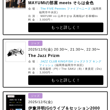
MAYUMIの部屋 meets そらは金色
会 場 :
The FIVE Pennies ファイブぺニーズ
(福岡県
福岡市中央区)
出 演 : MAYUMI vo 山本やまtp 高橋聡pf 杉泰輔bs
料 金 : 3,000円～
もっと詳しく！
ジャズ
2025/12/5(金) 20:30〜, 21:30〜, 22:30〜
The Jazz Prizm
会 場 :
JAZZ CLUB KINGFISH ジャズクラブ キング
フィッシュ
(福岡県福岡市中央区)
出 演 : 長尾義明（Pf) / The SAKU（B) / 東貴宏（Ds)
料 金 : 3,000円～
もっと詳しく！
ジャズ
2025/12/5(金)
伊豫洋明(Gt)ライブ＆セッション2000