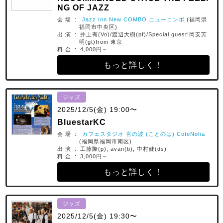
NG OF JAZZ
会 場 :
Jazz Inn New COMBO ニューコンボ
(福岡県
福岡市中央区)
出 演 : 井上有(Vo)/渡辺大樹(pf)/Special guest!岡安芳
明(gt)from 東京
料 金 : 4,000円～
もっと詳しく！
ジャズ
2025/12/5(金) 19:00〜
BluestarKC
会 場 :
カフェスタジオ 言の波 (ことのは) CotoNoha
(福岡県福岡市南区)
出 演 : 工藤隆(p), avan(b), 中村健(ds)
料 金 : 3,000円～
もっと詳しく！
ジャズ
2025/12/5(金) 19:30〜