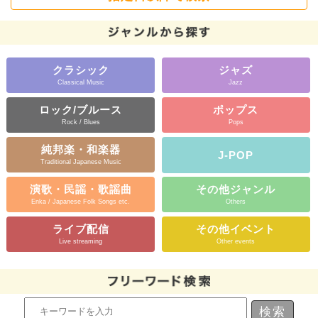
クラシック
ジャズ
Classical Music
Jazz
ロック/ブルース
ポップス
Rock / Blues
Pops
純邦楽・和楽器
J-POP
Traditional Japanese Music
演歌・民謡・歌謡曲
その他ジャンル
Enka / Japanese Folk Songs etc.
Others
ライブ配信
その他イベント
Live streaming
Other events