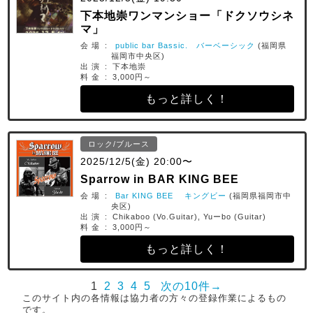
下本地崇ワンマンショー「ドクソウシネ
マ」
会 場 :
public bar Bassic. バーベーシック
(福岡県
福岡市中央区)
出 演 : 下本地崇
料 金 : 3,000円～
もっと詳しく！
ロック/ブルース
2025/12/5(金) 20:00〜
Sparrow in BAR KING BEE
会 場 :
Bar KING BEE キングビー
(福岡県福岡市中
央区)
出 演 : Chikaboo (Vo.Guitar), Yuーbo (Guitar)
料 金 : 3,000円～
もっと詳しく！
1
2
3
4
5
次の10件→
このサイト内の各情報は協力者の方々の登録作業によるもの
です。