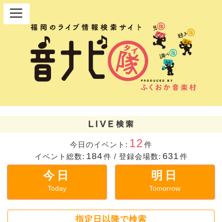
12
今日のイベント:
件
184
631
イベント総数:
件
/
登録会場数:
件
今日
明日
Today
Tomorrow
指定日以降で検索