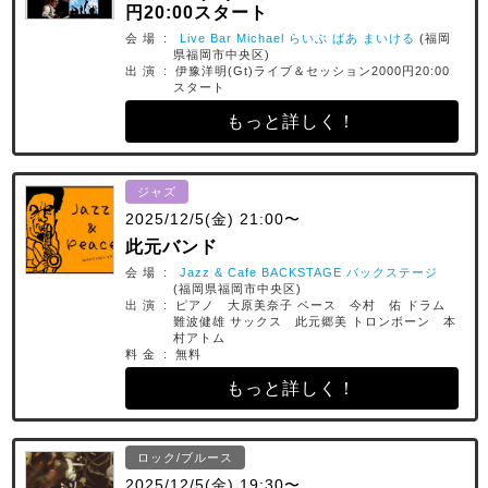
円20:00スタート
会 場 :
Live Bar Michael らいぶ ばあ まいける
(福岡
県福岡市中央区)
出 演 : 伊豫洋明(Gt)ライブ＆セッション2000円20:00
スタート
もっと詳しく！
ジャズ
2025/12/5(金) 21:00〜
此元バンド
会 場 :
Jazz & Cafe BACKSTAGE バックステージ
(福岡県福岡市中央区)
出 演 : ピアノ 大原美奈子 ベース 今村 佑 ドラム
難波健雄 サックス 此元郷美 トロンボーン 本
村アトム
料 金 : 無料
もっと詳しく！
ロック/ブルース
2025/12/5(金) 19:30〜