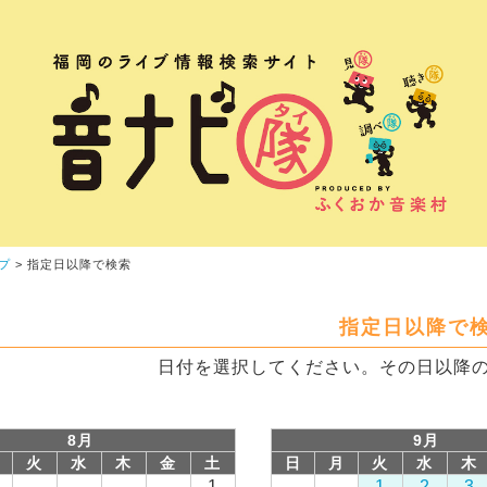
プ
> 指定日以降で検索
指定日以降で
日付を選択してください。その日以降
8月
9月
火
水
木
金
土
日
月
火
水
木
1
1
2
3