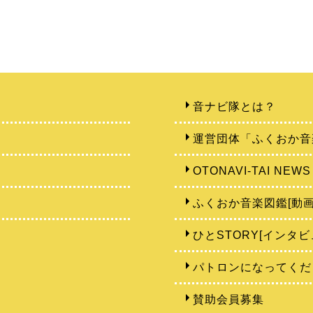
音ナビ隊とは？
運営団体「ふくおか音
OTONAVI-TAI NEWS
ふくおか音楽図鑑[動画
ひとSTORY[インタビ
パトロンになってくだ
賛助会員募集