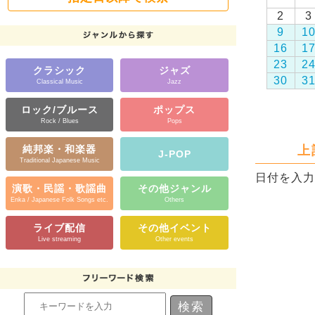
2
3
9
1
16
1
23
2
クラシック
ジャズ
30
3
Classical Music
Jazz
ロック/ブルース
ポップス
Rock / Blues
Pops
上
純邦楽・和楽器
J-POP
Traditional Japanese Music
日付を入力
演歌・民謡・歌謡曲
その他ジャンル
Enka / Japanese Folk Songs etc.
Others
ライブ配信
その他イベント
Live streaming
Other events