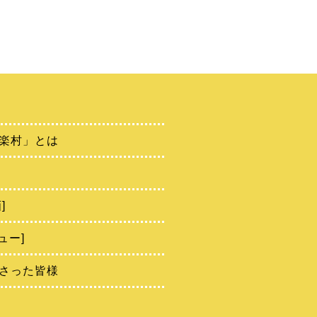
楽村」とは
]
ュー]
さった皆様