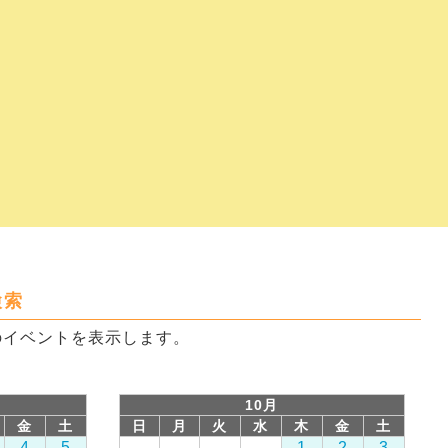
検索
のイベントを表示します。
10月
金
土
日
月
火
水
木
金
土
4
5
1
2
3