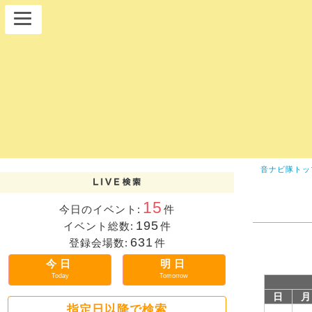
音ナビ隊トッ
15
今日のイベント:
件
195
イベント総数:
件
631
登録会場数:
件
今日
明日
Today
Tomorrow
日
月
指定日以降で検索