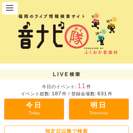
11
今日のイベント:
件
187
631
イベント総数:
件
/
登録会場数:
件
今日
明日
Today
Tomorrow
指定日以降で検索