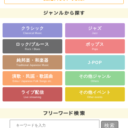
クラシック
ジャズ
Classical Music
Jazz
ロック/ブルース
ポップス
Rock / Blues
Pops
純邦楽・和楽器
J-POP
Traditional Japanese Music
演歌・民謡・歌謡曲
その他ジャンル
Enka / Japanese Folk Songs etc.
Others
ライブ配信
その他イベント
Live streaming
Other events