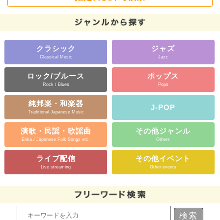
クラシック
ジャズ
Classical Music
Jazz
ロック/ブルース
ポップス
Rock / Blues
Pops
純邦楽・和楽器
J-POP
Traditional Japanese Music
演歌・民謡・歌謡曲
その他ジャンル
Enka / Japanese Folk Songs etc.
Others
ライブ配信
その他イベント
Live streaming
Other events