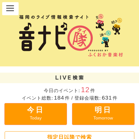
12
今日のイベント:
件
184
631
イベント総数:
件
/
登録会場数:
件
今日
明日
Today
Tomorrow
指定日以降で検索